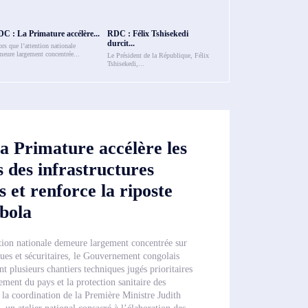
C : La Primature accélère...
RDC : Félix Tshisekedi
durcit...
rs que l’attention nationale
meure largement concentrée...
Le Président de la République, Félix
Tshisekedi,...
 Primature accélère les
 des infrastructures
s et renforce la riposte
bola
ntion nationale demeure largement concentrée sur
ques et sécuritaires, le Gouvernement congolais
t plusieurs chantiers techniques jugés prioritaires
ment du pays et la protection sanitaire des
la coordination de la Première Ministre Judith