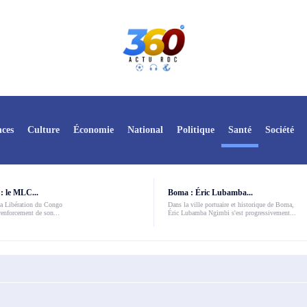
ces
Culture
Économie
National
Politique
Santé
Société
: le MLC...
Boma : Éric Lubamba...
a Libération du Congo
Dans la ville portuaire et historique de Boma,
enforcement de son...
Éric Lubamba Ngimbi s'est progressivement...