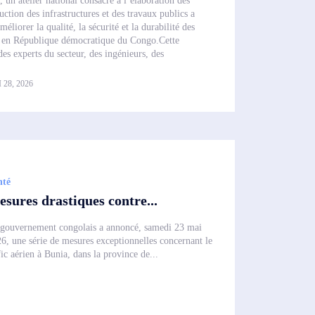
un atelier national consacré à l’élaboration des
ction des infrastructures et des travaux publics a
méliorer la qualité, la sécurité et la durabilité des
s en République démocratique du Congo.Cette
des experts du secteur, des ingénieurs, des
 28, 2026
nté
sures drastiques contre...
gouvernement congolais a annoncé, samedi 23 mai
6, une série de mesures exceptionnelles concernant le
fic aérien à Bunia, dans la province de...