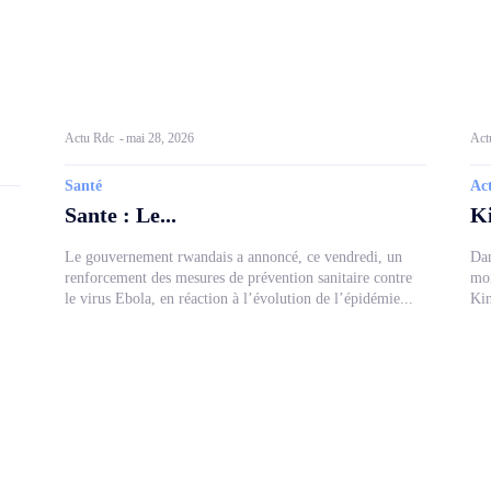
Actu Rdc
-
mai 28, 2026
Act
Santé
Act
Sante : Le...
Ki
Le gouvernement rwandais a annoncé, ce vendredi, un
Dan
renforcement des mesures de prévention sanitaire contre
mor
le virus Ebola, en réaction à l’évolution de l’épidémie...
Kin