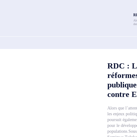
RD
Alo
de
RDC : La
réformes
publique
contre E
Alors que l’atte
les enjeux politi
poursuit égalemen
pour le développe
populations.Sous 