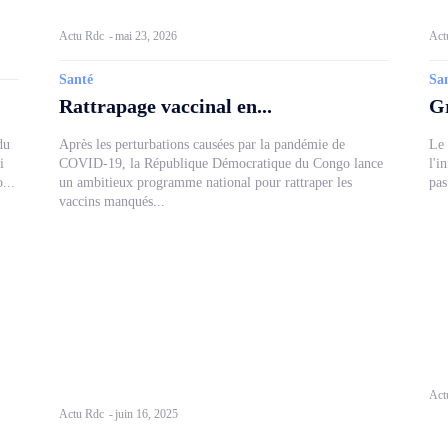
Actu Rdc
-
mai 23, 2026
Act
Santé
Sa
Rattrapage vaccinal en...
Gr
du
Après les perturbations causées par la pandémie de
Le 
i
COVID-19, la République Démocratique du Congo lance
l'i
...
un ambitieux programme national pour rattraper les
pas
vaccins manqués...
Act
Actu Rdc
-
juin 16, 2025