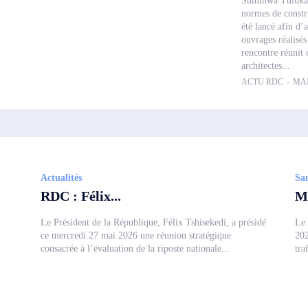
Suminwa Tuluka, 
normes de constru
été lancé afin d’a
ouvrages réalisé
rencontre réunit 
architectes...
ACTU RDC
-
MAI
Actualités
Sa
RDC : Félix...
Me
Le Président de la République, Félix Tshisekedi, a présidé
Le 
ce mercredi 27 mai 2026 une réunion stratégique
202
consacrée à l’évaluation de la riposte nationale...
tra