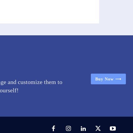
Buy Now ⟶
age and customize them to
yourself!