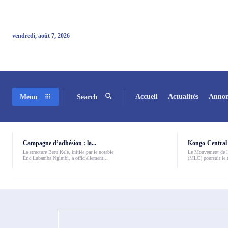
vendredi, août 7, 2026
Accueil
Actualités
Annon
Menu
Search
Campagne d’adhésion : la...
Kongo-Central 
La structure Betu Kele, initiée par le notable
Le Mouvement de l
Éric Lubamba Ngimbi, a officiellement...
(MLC) poursuit le r