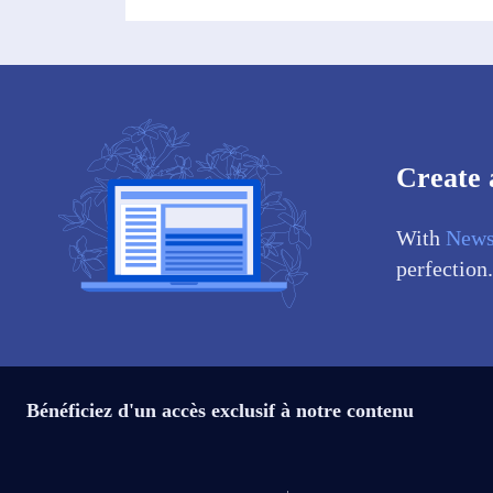
Create 
With
News
perfection.
Bénéficiez d'un accès exclusif à notre contenu