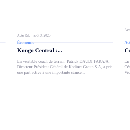
Act
Actu Rdc
-
août 3, 2025
Économie
Act
Kongo Central :...
Cé
En véritable coach de terrain, Patrick DAUDI FARAJA,
En 
Directeur Président Général de Kodinet Group S.A, a pris
Céd
une part active à une importante séance...
Vic