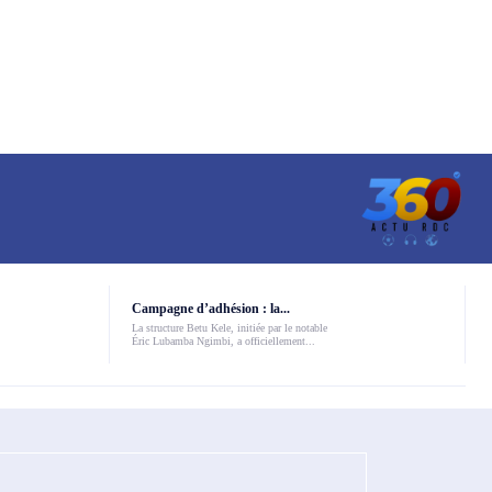
Campagne d’adhésion : la...
La structure Betu Kele, initiée par le notable
Éric Lubamba Ngimbi, a officiellement...