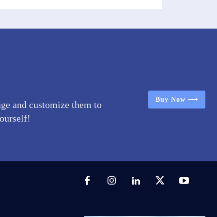
Buy Now ⟶
age and customize them to
yourself!