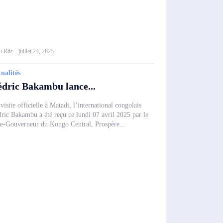
u Rdc
-
juillet 24, 2025
ualités
dric Bakambu lance...
visite officielle à Matadi, l’international congolais
ric Bakambu a été reçu ce lundi 07 avril 2025 par le
e-Gouverneur du Kongo Central, Prospère...