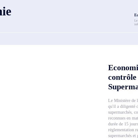
ie
Ec
Le
inf
Economie
contrôle
Supermar
Le Ministère de 
qu'il a diligenté
supermarchés, co
reconnues en mati
durée de 15 jours
réglementation re
supermarchés et g