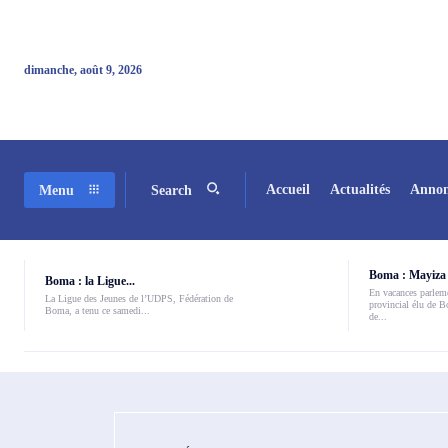
dimanche, août 9, 2026
Accueil
Actualités
Annon
Menu
Search
Boma : Mayiza 
Boma : la Ligue...
En vacances parleme
La Ligue des Jeunes de l’UDPS, Fédération de
provincial élu de 
Boma, a tenu ce samedi...
de...