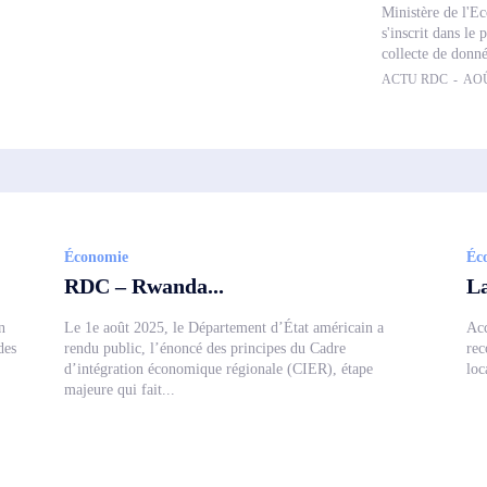
Ministère de l'Ec
s'inscrit dans le
collecte de donnée
ACTU RDC
-
AOÛ
Économie
Éc
RDC – Rwanda...
La
n
Le 1e août 2025, le Département d’État américain a
Acc
des
rendu public, l’énoncé des principes du Cadre
rec
d’intégration économique régionale (CIER), étape
loc
majeure qui fait...