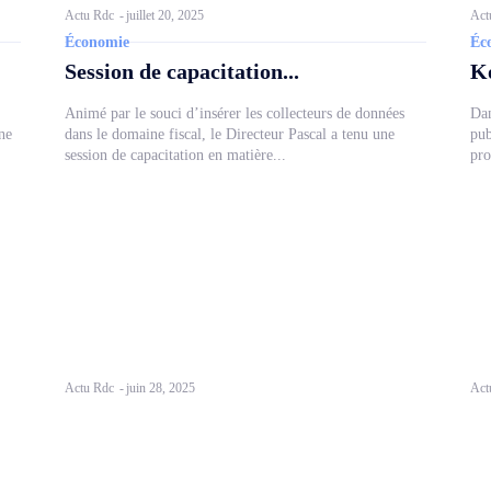
Actu Rdc
-
juillet 20, 2025
Act
Économie
Éc
Session de capacitation...
Ko
Animé par le souci d’insérer les collecteurs de données
Dan
ne
dans le domaine fiscal, le Directeur Pascal a tenu une
pub
session de capacitation en matière...
pro
Actu Rdc
-
juin 28, 2025
Act