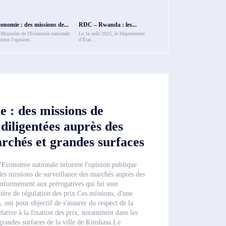
onomie : des missions de...
RDC – Rwanda : les...
 Ministère de l'Economie nationale
Le 1e août 2025, le Département
orme l'opinion...
d’État...
 : des missions de
 diligentées auprès des
chés et grandes surfaces
l'Economie nationale informe l'opinion publique
 des missions de surveillance des marchés auprès des
nformément aux prérogatives qui lui sont
ère de régulation des prix.Ces missions, d'une
, ont pour objectif de s'assurer du respect de la
lative à la fixation des prix, notamment dans les
randes surfaces de la ville de Kinshasa.Le