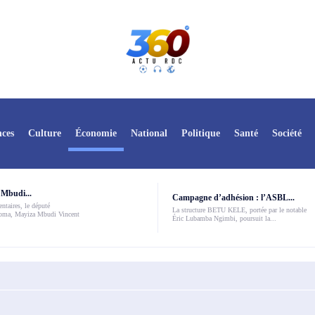
ces
Culture
Économie
National
Politique
Santé
Société
Mbudi...
Campagne d’adhésion : l’ASBL...
ntaires, le député
La structure BETU KELE, portée par le notable
Boma, Mayiza Mbudi Vincent
Éric Lubamba Ngimbi, poursuit la...