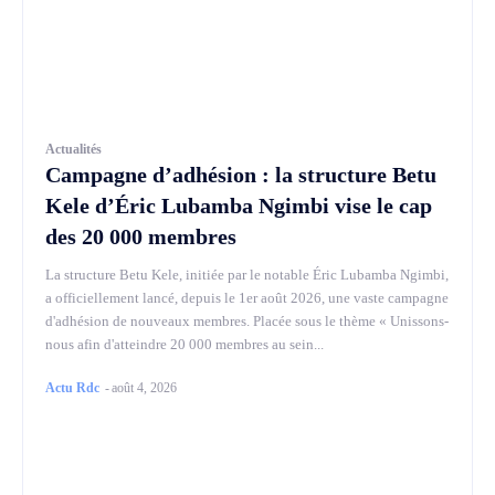
Actualités
Campagne d’adhésion : la structure Betu
Kele d’Éric Lubamba Ngimbi vise le cap
des 20 000 membres
La structure Betu Kele, initiée par le notable Éric Lubamba Ngimbi,
a officiellement lancé, depuis le 1er août 2026, une vaste campagne
d'adhésion de nouveaux membres. Placée sous le thème « Unissons-
nous afin d'atteindre 20 000 membres au sein...
Actu Rdc
-
août 4, 2026