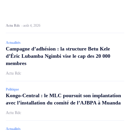
Actu Rdc
-
août 4, 2026
Actualités
Campagne d’adhésion : la structure Betu Kele
d’Éric Lubamba Ngimbi vise le cap des 20 000
membres
Actu Rdc
Politique
Kongo-Central : le MLC poursuit son implantation
avec l’installation du comité de l’AJBPA à Muanda
Actu Rdc
Actualités