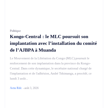
Politique
Kongo-Central : le MLC poursuit son
implantation avec l’installation du comité
de l’AJBPA à Muanda
Le Mouvement de la Libération du Congo (MLC) poursuit le
renforcement de son implantation dans la province du Kongo-
Central. Dans cette dynamique, le secrétaire national chargé de
l'implantation et de l'adhésion, André Tshimanga, a procédé, ce
lundi 3 août...
Actu Rdc
-
août 3, 2026