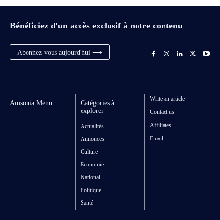
Bénéficiez d'un accès exclusif à notre contenu
Abonnez-vous aujourd'hui ⟶
Write an article
Amsonia Menu
Catégories à
explorer
Contact us
Affiliates
Actualités
Email
Annonces
Culture
Économie
National
Politique
Santé