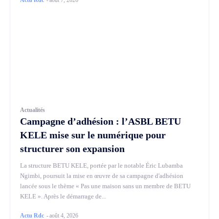
Actualités
Campagne d’adhésion : l’ASBL BETU
KELE mise sur le numérique pour
structurer son expansion
La structure BETU KELE, portée par le notable Éric Lubamba
Ngimbi, poursuit la mise en œuvre de sa campagne d'adhésion
lancée sous le thème « Pas une maison sans un membre de BETU
KELE ». Après le démarrage de...
Actu Rdc
-
août 4, 2026