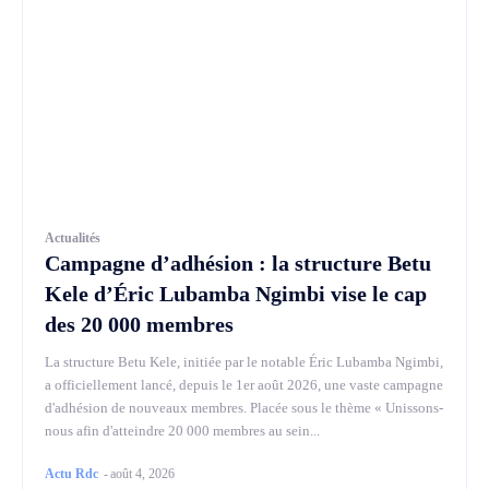
Actualités
Campagne d’adhésion : la structure Betu
Kele d’Éric Lubamba Ngimbi vise le cap
des 20 000 membres
La structure Betu Kele, initiée par le notable Éric Lubamba Ngimbi,
a officiellement lancé, depuis le 1er août 2026, une vaste campagne
d'adhésion de nouveaux membres. Placée sous le thème « Unissons-
nous afin d'atteindre 20 000 membres au sein...
Actu Rdc
-
août 4, 2026