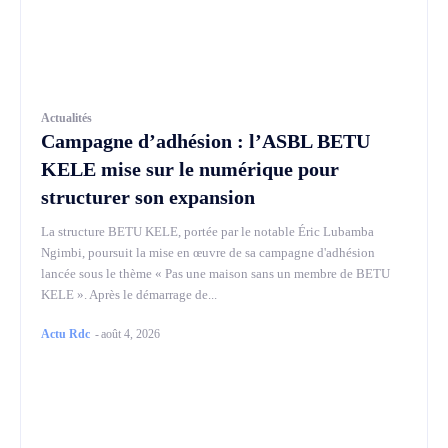
Actualités
Campagne d’adhésion : l’ASBL BETU
KELE mise sur le numérique pour
structurer son expansion
La structure BETU KELE, portée par le notable Éric Lubamba
Ngimbi, poursuit la mise en œuvre de sa campagne d'adhésion
lancée sous le thème « Pas une maison sans un membre de BETU
KELE ». Après le démarrage de...
Actu Rdc
-
août 4, 2026