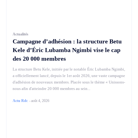
Actualités
Campagne d’adhésion : la structure Betu
Kele d’Éric Lubamba Ngimbi vise le cap
des 20 000 membres
La structure Betu Kele, initiée par le notable Éric Lubamba Ngimbi,
a officiellement lancé, depuis le 1er août 2026, une vaste campagne
d'adhésion de nouveaux membres. Placée sous le thème « Unissons-
nous afin d'atteindre 20 000 membres au sein...
Actu Rdc
-
août 4, 2026