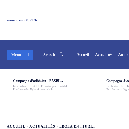
samedi, août 8, 2026
Accueil
Actualités
Annon
Menu
Search
Campagne d’adhésion : l’ASBL...
Campagne d’adh
La structure BETU KELE, portée par le notable
La structure Betu Ke
Éric Lubamba Ngimbi, poursuit la...
Éric Lubamba Ngimb
ACCUEIL
ACTUALITÉS
EBOLA EN ITURI...