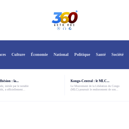
ces
Culture
Économie
National
Politique
Santé
Société
ésion : la...
Kongo-Central : le MLC...
le, initiée par le notable
Le Mouvement de la Libération du Congo
i, a officiellement...
(MLC) poursuit le renforcement de son...