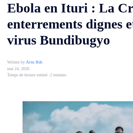
Ebola en Ituri : La Cr
enterrements dignes et
virus Bundibugyo
Written by
Actu Rdc
mai 24, 2026
Temps de lecture estimé :
2
minutes