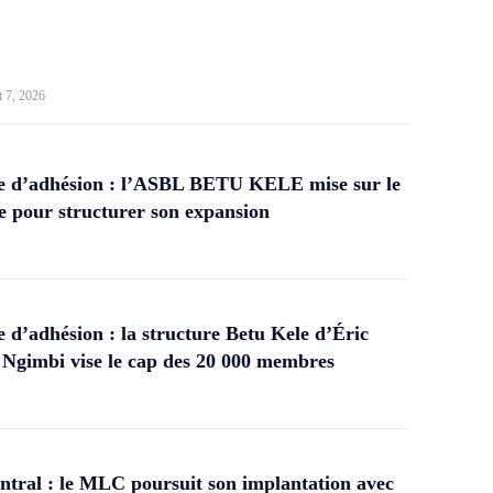
t 7, 2026
 d’adhésion : l’ASBL BETU KELE mise sur le
 pour structurer son expansion
d’adhésion : la structure Betu Kele d’Éric
gimbi vise le cap des 20 000 membres
tral : le MLC poursuit son implantation avec