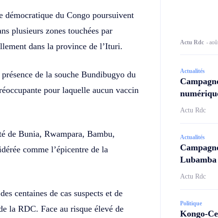
ue démocratique du Congo poursuivent
ans plusieurs zones touchées par
Actu Rdc
-
aoû
llement dans la province de l’Ituri.
Actualités
la présence de la souche Bundibugyo du
Campagne
 préoccupante pour laquelle aucun vaccin
numérique
Actu Rdc
anté de Bunia, Rwampara, Bambu,
Actualités
Campagne 
idérée comme l’épicentre de la
Lubamba N
Actu Rdc
es centaines de cas suspects et de
Politique
 de la RDC. Face au risque élevé de
Kongo-Cen