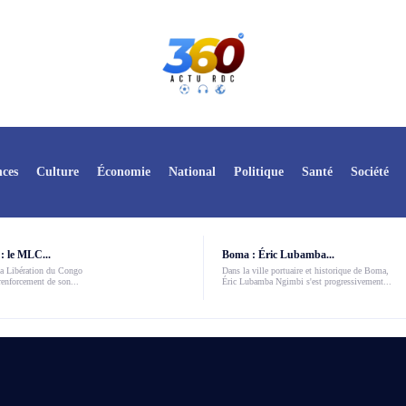
ces
Culture
Économie
National
Politique
Santé
Société
: le MLC...
Boma : Éric Lubamba...
a Libération du Congo
Dans la ville portuaire et historique de Boma,
enforcement de son...
Éric Lubamba Ngimbi s'est progressivement...