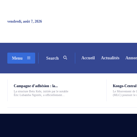
vendredi, août 7, 2026
Accueil
Actualités
Annon
Menu
Search
Campagne d’adhésion : la...
Kongo-Central 
La structure Betu Kele, initiée par le notable
Le Mouvement de l
Éric Lubamba Ngimbi, a officiellement...
(MLC) poursuit le r