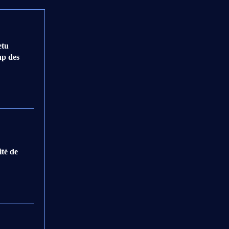
etu
ap des
ité de