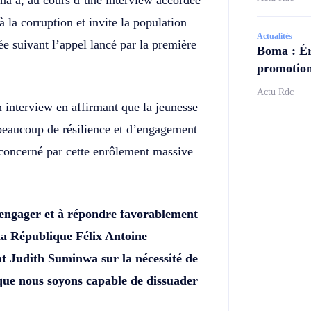
na a, au cours d’une interview accordée
la corruption et invite la population
Actualités
e suivant l’appel lancé par la première
Boma : Ér
promotion
Actu Rdc
interview en affirmant que la jeunesse
 beaucoup de résilience et d’engagement
e concerné par cette enrôlement massive
’engager et à répondre favorablement
 la République Félix Antoine
nt Judith Suminwa sur la nécessité de
 que nous soyons capable de dissuader