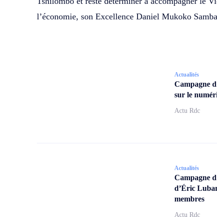
Tshilombo et reste déterminer à accompagner le Vi
l’économie, son Excellence Daniel Mukoko Samba
Actualités
Campagne d
sur le numér
Actu Rdc
Actualités
Campagne d’a
d’Éric Lubam
membres
Actu Rdc