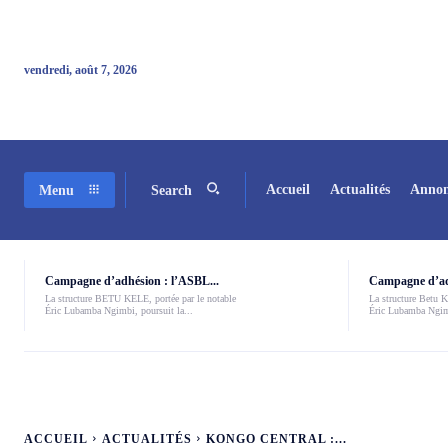
vendredi, août 7, 2026
Accueil
Actualités
Annon
Menu
Search
Campagne d’adhésion : l’ASBL...
Campagne d’adh
La structure BETU KELE, portée par le notable
La structure Betu Ke
Éric Lubamba Ngimbi, poursuit la...
Éric Lubamba Ngimb
ACCUEIL
ACTUALITÉS
KONGO CENTRAL :...