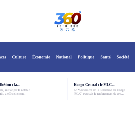
ces
Culture
Économie
National
Politique
Santé
Société
ésion : la...
Kongo-Central : le MLC...
le, initiée par le notable
Le Mouvement de la Libération du Congo
i, a officiellement...
(MLC) poursuit le renforcement de son...