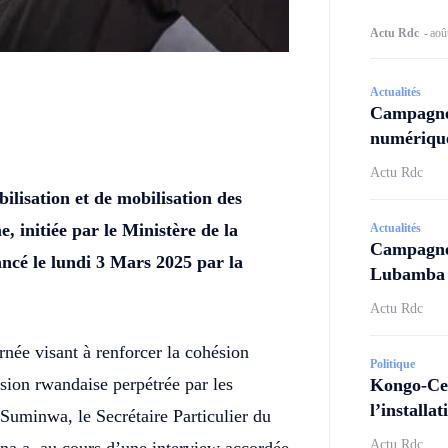
Actu Rdc
-
aoû
Actualités
Campagne
Twitter
Telegram
numérique
Actu Rdc
ilisation et de mobilisation des
, initiée par le Ministère de la
Actualités
Campagne 
ancé le lundi 3 Mars 2025 par la
Lubamba N
Actu Rdc
rnée visant à renforcer la cohésion
Politique
ssion rwandaise perpétrée par les
Kongo-Cen
l’install
Suminwa, le Secrétaire Particulier du
Actu Rdc