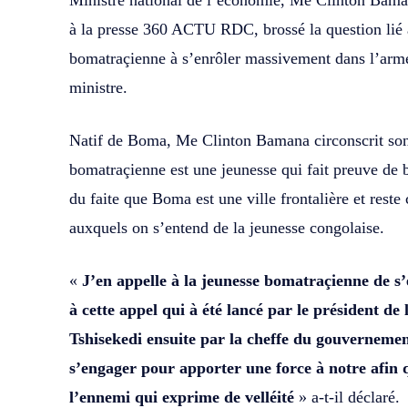
Ministre national de l’économie, Me Clinton Bama
à la presse 360 ACTU RDC, brossé la question lié à 
bomatraçienne à s’enrôler massivement dans l’armé
ministre.
Natif de Boma, Me Clinton Bamana circonscrit son 
bomatraçienne est une jeunesse qui fait preuve de
du faite que Boma est une ville frontalière et rest
auxquels on s’entend de la jeunesse congolaise.
«
J’en appelle à la jeunesse bomatraçienne de s
à cette appel qui à été lancé par le président de
Tshisekedi ensuite par la cheffe du gouverneme
s’engager pour apporter une force à notre afin
l’ennemi qui exprime de velléité
» a-t-il déclaré.