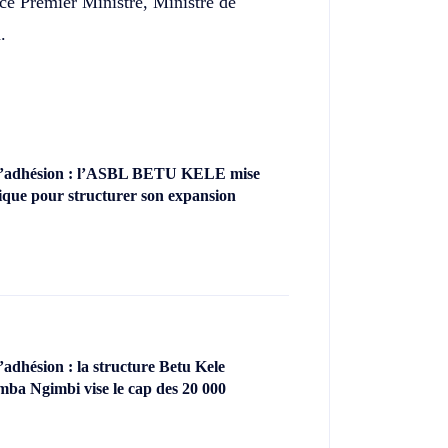
ce Premier Ministre, Ministre de
.
’adhésion : l’ASBL BETU KELE mise
ique pour structurer son expansion
dhésion : la structure Betu Kele
ba Ngimbi vise le cap des 20 000