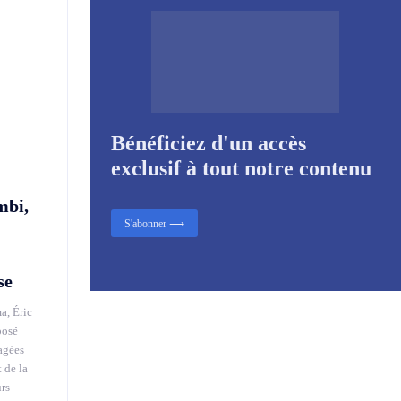
Bénéficiez d'un accès
exclusif à tout notre contenu
mbi,
S'abonner ⟶
se
a, Éric
posé
agées
 de la
urs