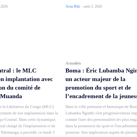
, 2026
Actu Rdc
-
août 3, 2026
Actualités
tral : le MLC
Boma : Éric Lubamba Ngi
on implantation avec
un acteur majeur de la
ion du comité de
promotion du sport et de
 Muanda
l’encadrement de la jeunes
 la Libération du Congo (MLC)
Dans la ville portuaire et historique de Bom
rcement de son implantation dans la
Lubamba Ngimbi s'est progressivement im
o-Central. Dans cette dynamique,
comme l'une des personnalités les plus eng
onal chargé de l'implantation et de
dans la promotion du sport et l'encadrement
 Tshimanga, a procédé, ce lundi 3
jeunesse. Son implication auprès de plusie