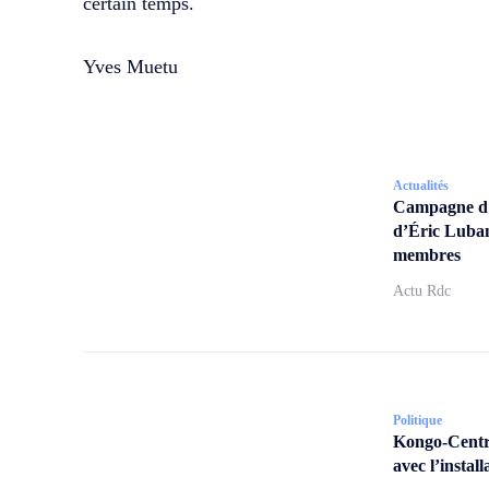
certain temps.
Yves Muetu
Actualités
Campagne d’a
d’Éric Lubam
membres
Actu Rdc
Politique
Kongo-Centra
avec l’insta