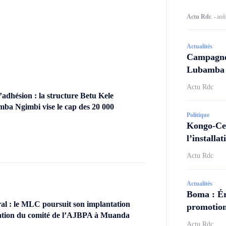
Actu Rdc
-
aoû
Actualités
Campagne 
Lubamba N
Actu Rdc
dhésion : la structure Betu Kele
ba Ngimbi vise le cap des 20 000
Politique
Kongo-Cen
l’install
Actu Rdc
Actualités
Boma : Ér
l : le MLC poursuit son implantation
promotion
llation du comité de l’AJBPA à Muanda
Actu Rdc