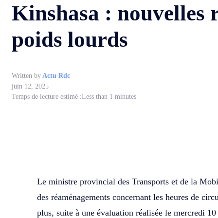
Kinshasa : nouvelles r
poids lourds
Written by
Actu Rdc
juin 12, 2025
Temps de lecture estimé :
Less than 1
minutes
WhatsApp
Facebook
Partager
Le ministre provincial des Transports et de la Mo
des réaménagements concernant les heures de circu
plus, suite à une évaluation réalisée le mercredi 1