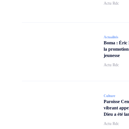
Actu Rdc
Actualités
Boma : Éric
la promotion
jeunesse
Actu Rdc
Culture
Paroisse Ce
vibrant appe
Dieu a été la
Actu Rdc