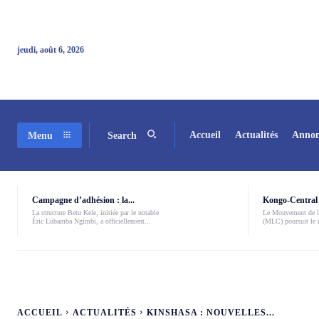
jeudi, août 6, 2026
Accueil
Actualités
Annon
Menu
Search
Campagne d’adhésion : la...
Kongo-Central 
La structure Betu Kele, initiée par le notable
Le Mouvement de l
Éric Lubamba Ngimbi, a officiellement...
(MLC) poursuit le r
ACCUEIL
ACTUALITÉS
KINSHASA : NOUVELLES...