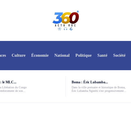
ces
Culture
Économie
National
Politique
Santé
Société
: le MLC...
Boma : Éric Lubamba...
a Libération du Congo
Dans la ville portuaire et historique de Boma,
enforcement de son...
Éric Lubamba Ngimbi s'est progressivement...