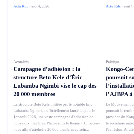
Actu Rdc
-
août 4, 2026
Actu Rdc
-
août 4
Actualités
Politique
Campagne d’adhésion : la
Kongo-Cen
structure Betu Kele d’Éric
poursuit s
Lubamba Ngimbi vise le cap des
l’installat
20 000 membres
l’AJBPA à
La structure Betu Kele, initiée par le notable Éric
Le Mouvement de
Lubamba Ngimbi, a officiellement lancé, depuis le
poursuit le renfo
1er août 2026, une vaste campagne d'adhésion de
province du Kong
nouveaux membres. Placée sous le thème « Unissons-
le secrétaire nati
nous afin d'atteindre 20 000 membres au sein...
l'adhésion, André