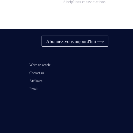
disciplines et associations...
Abonnez-vous aujourd'hui ⟶
Write an article
Contact us
Affiliates
Email