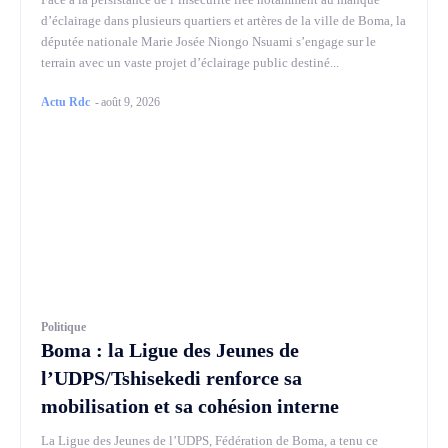
d’éclairage dans plusieurs quartiers et artères de la ville de Boma, la
députée nationale Marie Josée Niongo Nsuami s’engage sur le
terrain avec un vaste projet d’éclairage public destiné...
Actu Rdc
-
août 9, 2026
Politique
Boma : la Ligue des Jeunes de
l’UDPS/Tshisekedi renforce sa
mobilisation et sa cohésion interne
La Ligue des Jeunes de l’UDPS, Fédération de Boma, a tenu ce