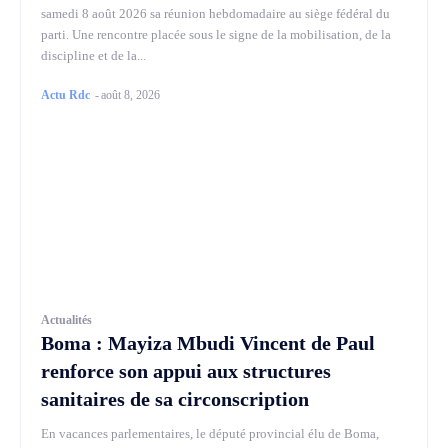
samedi 8 août 2026 sa réunion hebdomadaire au siège fédéral du
parti. Une rencontre placée sous le signe de la mobilisation, de la
discipline et de la...
Actu Rdc
-
août 8, 2026
Actualités
Boma : Mayiza Mbudi Vincent de Paul
renforce son appui aux structures
sanitaires de sa circonscription
En vacances parlementaires, le député provincial élu de Boma,