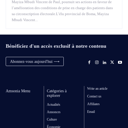
Mayiza Mbudi Vincent de Paul, poursuit ses actions en faveur de
l’amélioration des conditions de prise en charge des patients dans
sa circonscription électorale.L’élu provincial de Boma, Mayiza
Mbudi Vincent...
Bénéficiez d'un accès exclusif à notre contenu
Abonnez-vous aujourd'hui ⟶
Write an article
Amsonia Menu
Catégories à
explorer
Contact us
Affiliates
Actualités
Email
Annonces
Culture
Économie