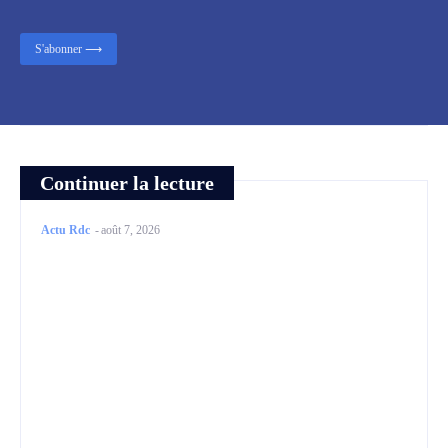
S'abonner ⟶
Continuer la lecture
Actu Rdc
-
août 7, 2026