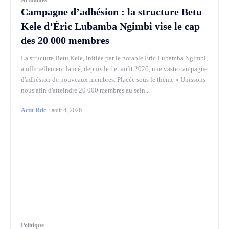
Campagne d’adhésion : la structure Betu
Kele d’Éric Lubamba Ngimbi vise le cap
des 20 000 membres
La structure Betu Kele, initiée par le notable Éric Lubamba Ngimbi,
a officiellement lancé, depuis le 1er août 2026, une vaste campagne
d'adhésion de nouveaux membres. Placée sous le thème « Unissons-
nous afin d'atteindre 20 000 membres au sein...
Actu Rdc
-
août 4, 2026
Politique