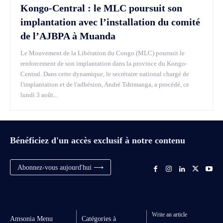
Kongo-Central : le MLC poursuit son
implantation avec l’installation du comité
de l’AJBPA à Muanda
Le Mouvement de la Libération du Congo (MLC) poursuit le
renforcement de son implantation dans la province du Kongo-
Central. Dans cette dynamique, le secrétaire national chargé de
l'implantation et de l'adhésion, André Tshimanga, a procédé, ce
lundi 3 août...
Bénéficiez d'un accès exclusif à notre contenu
Abonnez-vous aujourd'hui ⟶
Write an article
Amsonia Menu
Catégories à