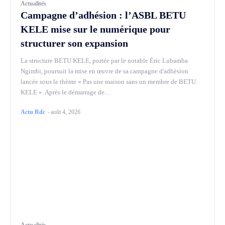
Actualités
Campagne d’adhésion : l’ASBL BETU
KELE mise sur le numérique pour
structurer son expansion
La structure BETU KELE, portée par le notable Éric Lubamba
Ngimbi, poursuit la mise en œuvre de sa campagne d'adhésion
lancée sous le thème « Pas une maison sans un membre de BETU
KELE ». Après le démarrage de...
Actu Rdc
-
août 4, 2026
Actualités