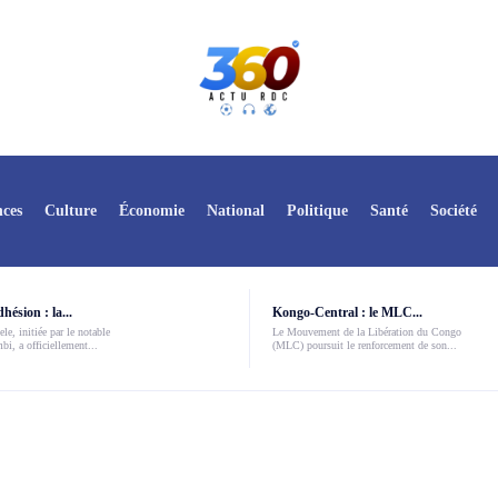
ces
Culture
Économie
National
Politique
Santé
Société
ésion : la...
Kongo-Central : le MLC...
le, initiée par le notable
Le Mouvement de la Libération du Congo
i, a officiellement...
(MLC) poursuit le renforcement de son...