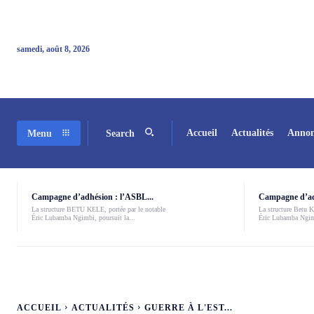
samedi, août 8, 2026
Accueil
Actualités
Annon
Menu
Search
Campagne d’adhésion : l’ASBL...
Campagne d’adh
La structure BETU KELE, portée par le notable
La structure Betu Ke
Éric Lubamba Ngimbi, poursuit la...
Éric Lubamba Ngimb
ACCUEIL
ACTUALITÉS
GUERRE À L'EST...