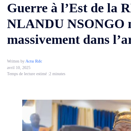
Guerre à l’Est de la 
NLANDU NSONGO mobil
massivement dans l’
Written by
Actu Rdc
avril 10, 2025
Temps de lecture estimé :
2
minutes