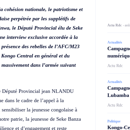
a cohésion nationale, le patriotisme et
aise perpétrée par les supplétifs de
Actu Rdc
-
aoû
nwa, le Député Provincial élu de Seke
interview exclusive accordée à la
Actualités
a présence des rebelles de l’AFC/M23
Campagne
du Kongo Central en général et du
numérique
er massivement dans l’armée suivant
Actu Rdc
Actualités
Campagne 
, le Député Provincial jean NLANDU
Lubamba N
 dans le cadre de l’appel à la
Actu Rdc
 sensibiliser la jeunesse congolaise à
otre patrie, la jeunesse de Seke Banza
Politique
Kongo-Cen
ilience et d’engagement et reste