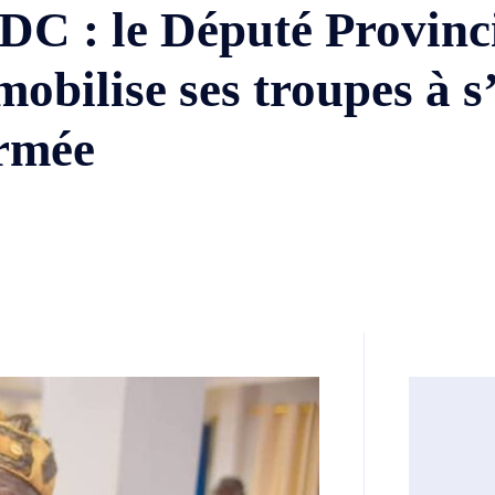
RDC : le Député Provinc
ise ses troupes à s’
armée