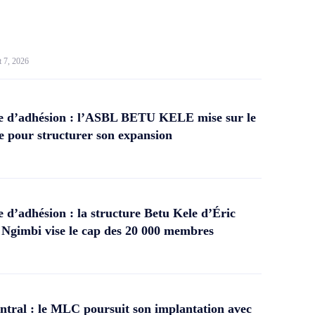
t 7, 2026
 d’adhésion : l’ASBL BETU KELE mise sur le
 pour structurer son expansion
d’adhésion : la structure Betu Kele d’Éric
gimbi vise le cap des 20 000 membres
tral : le MLC poursuit son implantation avec