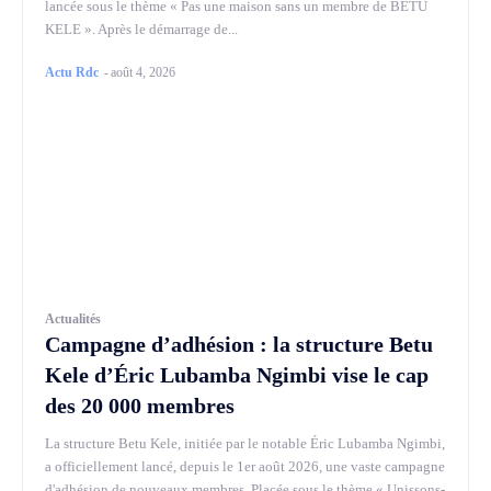
lancée sous le thème « Pas une maison sans un membre de BETU
KELE ». Après le démarrage de...
Actu Rdc
-
août 4, 2026
Actualités
Campagne d’adhésion : la structure Betu
Kele d’Éric Lubamba Ngimbi vise le cap
des 20 000 membres
La structure Betu Kele, initiée par le notable Éric Lubamba Ngimbi,
a officiellement lancé, depuis le 1er août 2026, une vaste campagne
d'adhésion de nouveaux membres. Placée sous le thème « Unissons-