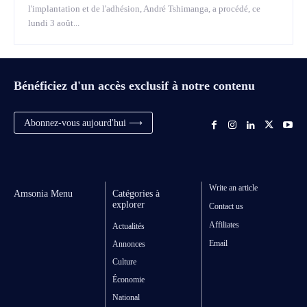
l'implantation et de l'adhésion, André Tshimanga, a procédé, ce
lundi 3 août...
Bénéficiez d'un accès exclusif à notre contenu
Abonnez-vous aujourd'hui ⟶
Write an article
Amsonia Menu
Catégories à
explorer
Contact us
Affiliates
Actualités
Email
Annonces
Culture
Économie
National