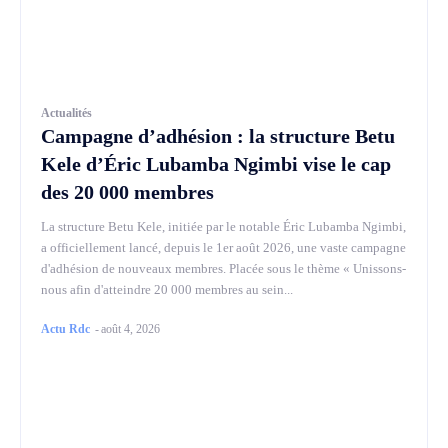
Actualités
Campagne d’adhésion : la structure Betu
Kele d’Éric Lubamba Ngimbi vise le cap
des 20 000 membres
La structure Betu Kele, initiée par le notable Éric Lubamba Ngimbi,
a officiellement lancé, depuis le 1er août 2026, une vaste campagne
d'adhésion de nouveaux membres. Placée sous le thème « Unissons-
nous afin d'atteindre 20 000 membres au sein...
Actu Rdc
-
août 4, 2026