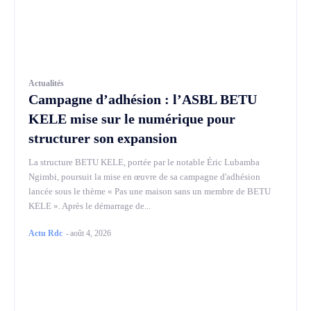
Actualités
Campagne d’adhésion : l’ASBL BETU
KELE mise sur le numérique pour
structurer son expansion
La structure BETU KELE, portée par le notable Éric Lubamba
Ngimbi, poursuit la mise en œuvre de sa campagne d'adhésion
lancée sous le thème « Pas une maison sans un membre de BETU
KELE ». Après le démarrage de...
Actu Rdc
-
août 4, 2026