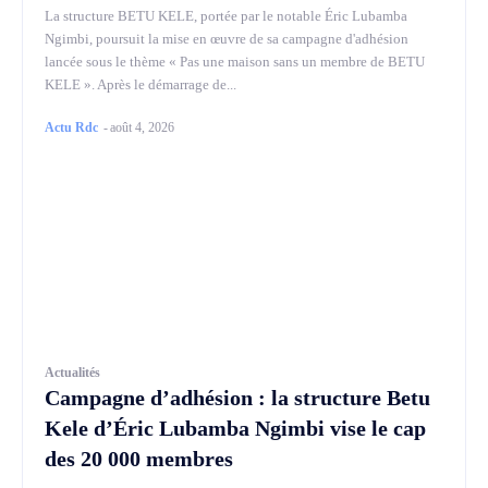
La structure BETU KELE, portée par le notable Éric Lubamba
Ngimbi, poursuit la mise en œuvre de sa campagne d'adhésion
lancée sous le thème « Pas une maison sans un membre de BETU
KELE ». Après le démarrage de...
Actu Rdc
-
août 4, 2026
Actualités
Campagne d’adhésion : la structure Betu
Kele d’Éric Lubamba Ngimbi vise le cap
des 20 000 membres