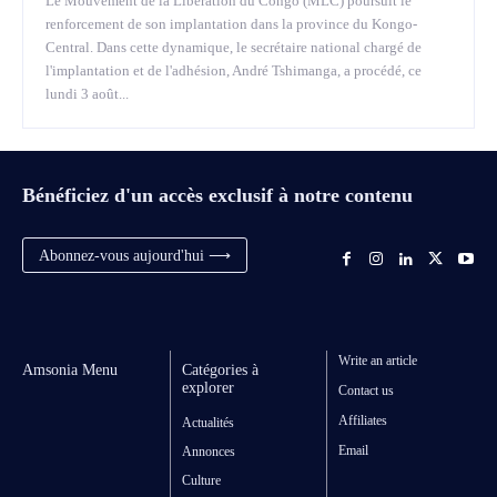
Le Mouvement de la Libération du Congo (MLC) poursuit le
renforcement de son implantation dans la province du Kongo-
Central. Dans cette dynamique, le secrétaire national chargé de
l'implantation et de l'adhésion, André Tshimanga, a procédé, ce
lundi 3 août...
Bénéficiez d'un accès exclusif à notre contenu
Abonnez-vous aujourd'hui ⟶
Write an article
Amsonia Menu
Catégories à
explorer
Contact us
Affiliates
Actualités
Email
Annonces
Culture