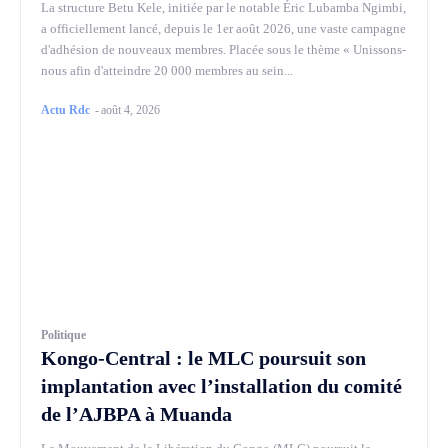
La structure Betu Kele, initiée par le notable Éric Lubamba Ngimbi,
a officiellement lancé, depuis le 1er août 2026, une vaste campagne
d'adhésion de nouveaux membres. Placée sous le thème « Unissons-
nous afin d'atteindre 20 000 membres au sein...
Actu Rdc
-
août 4, 2026
Politique
Kongo-Central : le MLC poursuit son
implantation avec l’installation du comité
de l’AJBPA à Muanda