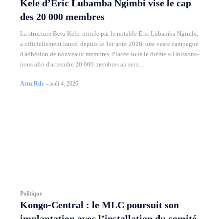
Kele d’Éric Lubamba Ngimbi vise le cap
des 20 000 membres
La structure Betu Kele, initiée par le notable Éric Lubamba Ngimbi,
a officiellement lancé, depuis le 1er août 2026, une vaste campagne
d'adhésion de nouveaux membres. Placée sous le thème « Unissons-
nous afin d'atteindre 20 000 membres au sein...
Actu Rdc
-
août 4, 2026
Politique
Kongo-Central : le MLC poursuit son
implantation avec l’installation du comité