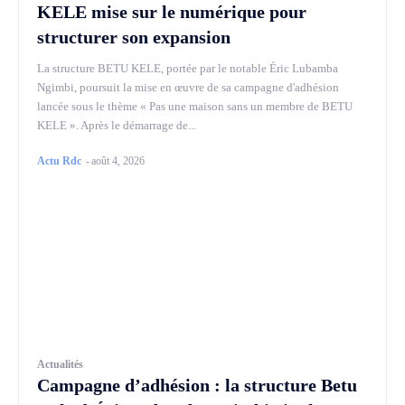
KELE mise sur le numérique pour
structurer son expansion
La structure BETU KELE, portée par le notable Éric Lubamba
Ngimbi, poursuit la mise en œuvre de sa campagne d'adhésion
lancée sous le thème « Pas une maison sans un membre de BETU
KELE ». Après le démarrage de...
Actu Rdc
-
août 4, 2026
Actualités
Campagne d’adhésion : la structure Betu