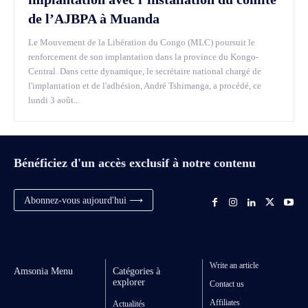
de l’AJBPA à Muanda
Le Mouvement de la Libération du Congo (MLC) poursuit le
renforcement de son implantation dans la province du Kongo-
Central. Dans cette dynamique, le secrétaire national chargé de
l'implantation et de l'adhésion, André Tshimanga, a procédé, ce
lundi 3 août...
Bénéficiez d'un accès exclusif à notre contenu
Abonnez-vous aujourd'hui ⟶
Write an article
Amsonia Menu
Catégories à
explorer
Contact us
Affiliates
Actualités