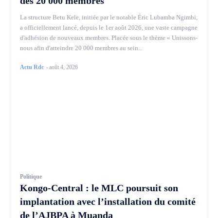
des 20 000 membres
La structure Betu Kele, initiée par le notable Éric Lubamba Ngimbi,
a officiellement lancé, depuis le 1er août 2026, une vaste campagne
d'adhésion de nouveaux membres. Placée sous le thème « Unissons-
nous afin d'atteindre 20 000 membres au sein...
Actu Rdc
-
août 4, 2026
Politique
Kongo-Central : le MLC poursuit son
implantation avec l’installation du comité
de l’AJBPA à Muanda