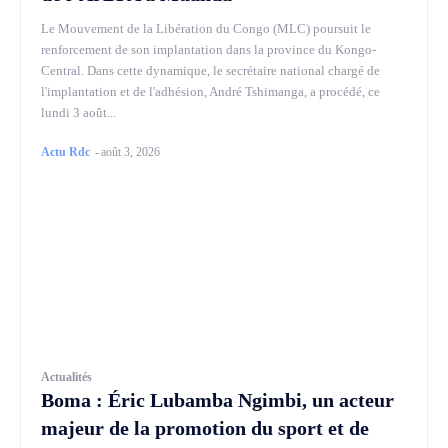
Le Mouvement de la Libération du Congo (MLC) poursuit le
renforcement de son implantation dans la province du Kongo-
Central. Dans cette dynamique, le secrétaire national chargé de
l'implantation et de l'adhésion, André Tshimanga, a procédé, ce
lundi 3 août...
Actu Rdc
-
août 3, 2026
Actualités
Boma : Éric Lubamba Ngimbi, un acteur
majeur de la promotion du sport et de