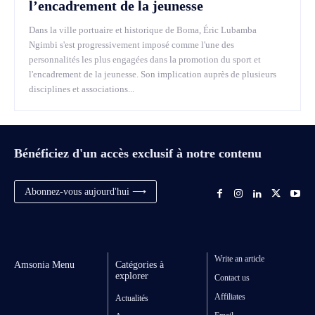
l’encadrement de la jeunesse
Dans la ville portuaire et historique de Boma, Éric Lubamba
Ngimbi s'est progressivement imposé comme l'une des
personnalités les plus engagées dans la promotion du sport et
l'encadrement de la jeunesse. Son implication auprès de plusieurs
disciplines et associations...
Bénéficiez d'un accès exclusif à notre contenu
Abonnez-vous aujourd'hui ⟶
Write an article
Amsonia Menu
Catégories à
explorer
Contact us
Affiliates
Actualités