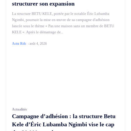
structurer son expansion
La structure BETU KELE, portée par le notable Éric Lubamba
Ngimbi, poursuit la mise en œuvre de sa campagne d'adhésion
lancée sous le thème « Pas une maison sans un membre de BETU
KELE ». Après le démarrage de...
Actu Rdc
-
août 4, 2026
Actualités
Campagne d’adhésion : la structure Betu
Kele d’Éric Lubamba Ngimbi vise le cap