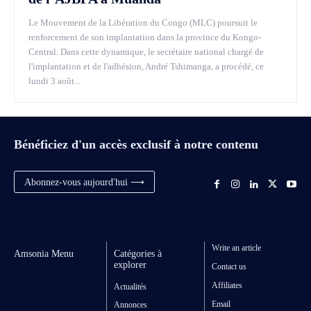
Le Mouvement de la Libération du Congo (MLC) poursuit le
renforcement de son implantation dans la province du Kongo-
Central. Dans cette dynamique, le secrétaire national chargé de
l'implantation et de l'adhésion, André Tshimanga, a procédé, ce
lundi 3 août...
Bénéficiez d'un accès exclusif à notre contenu
Abonnez-vous aujourd'hui ⟶
Write an article
Amsonia Menu
Catégories à
explorer
Contact us
Affiliates
Actualités
Email
Annonces