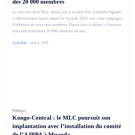
des 20 000 membres
La structure Betu Kele, initiée par le notable Éric Lubamba Ngimbi,
a officiellement lancé, depuis le 1er août 2026, une vaste campagne
d'adhésion de nouveaux membres. Placée sous le thème « Unissons-
nous afin d'atteindre 20 000 membres au sein...
Actu Rdc
-
août 4, 2026
Politique
Kongo-Central : le MLC poursuit son
implantation avec l’installation du comité
de l’AJBPA à Muanda