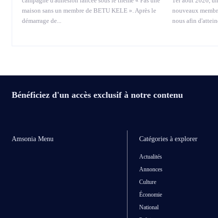
campagne d'adhésion lancée sous le thème « Pas une
1er août 2026, u
maison sans un membre de BETU KELE ». Après le
nouveaux membres
démarrage de...
nous afin d'attei
Bénéficiez d'un accès exclusif à notre contenu
Amsonia Menu
Catégories à explorer
Actualités
Annonces
Culture
Économie
National