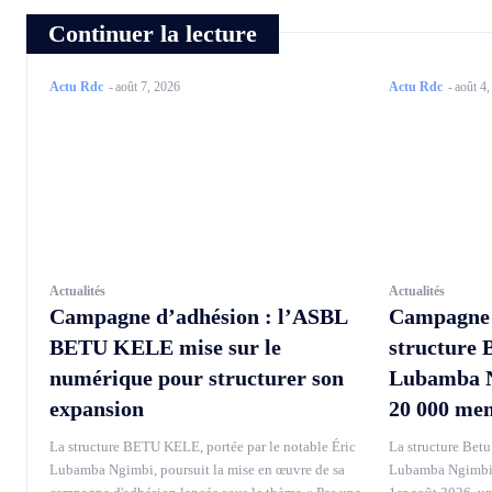
Continuer la lecture
Actu Rdc
-
août 7, 2026
Actu Rdc
-
août 4
Actualités
Actualités
Campagne d’adhésion : l’ASBL
Campagne d
BETU KELE mise sur le
structure 
numérique pour structurer son
Lubamba Ng
expansion
20 000 me
La structure BETU KELE, portée par le notable Éric
La structure Betu 
Lubamba Ngimbi, poursuit la mise en œuvre de sa
Lubamba Ngimbi, 