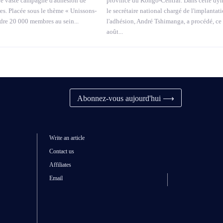
ne vaste campagne d'adhésion de
province du Kongo-Central. Dans cette dy
. Placée sous le thème « Unissons-
le secrétaire national chargé de l'implantati
ndre 20 000 membres au sein...
l'adhésion, André Tshimanga, a procédé, ce
août...
Abonnez-vous aujourd'hui ⟶
Write an article
Contact us
Affiliates
Email