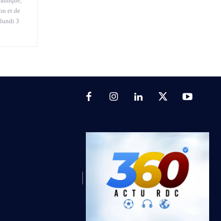
namique,
on et de
 lundi 3