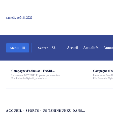
samedi, août 8, 2026
Accueil
Actualités
Annon
Menu
Search
Campagne d’adhésion : l’ASBL...
Campagne d’adh
La structure BETU KELE, portée par le notable
La structure Betu Ke
Éric Lubamba Ngimbi, poursuit la...
Éric Lubamba Ngimb
ACCUEIL
SPORTS
US TSHINKUNKU DANS...