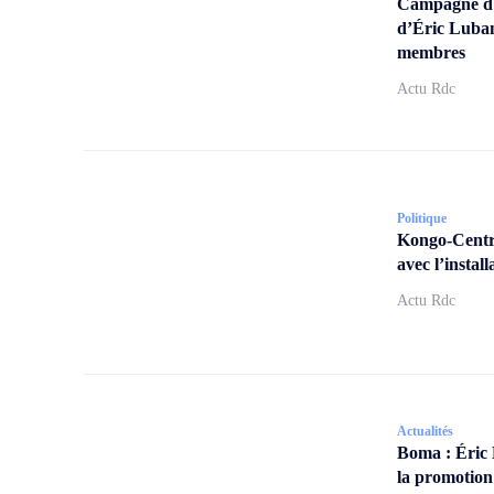
Campagne d’a
d’Éric Lubam
membres
Actu Rdc
Politique
Kongo-Centra
avec l’insta
Actu Rdc
Actualités
Boma : Éric
la promotion