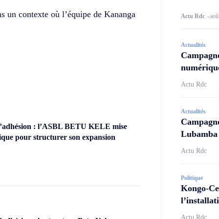
ns un contexte où l’équipe de Kananga
Actu Rdc
-
aoû
Actualités
Campagne
numérique
Actu Rdc
Actualités
Campagne 
’adhésion : l’ASBL BETU KELE mise
Lubamba N
ique pour structurer son expansion
Actu Rdc
Politique
Kongo-Cen
l’install
Actu Rdc