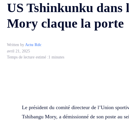
US Tshinkunku dans l
Mory claque la porte
Written by
Actu Rdc
avril 21, 2025
Temps de lecture estimé :
1
minutes
WhatsApp
Facebook
Partager
Le président du comité directeur de l’Union sport
Tshibangu Mory, a démissionné de son poste au s