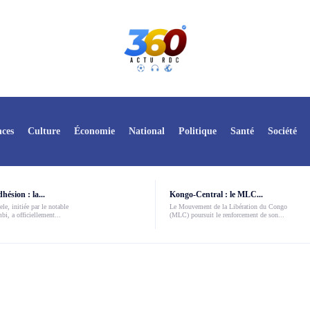
ces
Culture
Économie
National
Politique
Santé
Société
ésion : la...
Kongo-Central : le MLC...
le, initiée par le notable
Le Mouvement de la Libération du Congo
i, a officiellement...
(MLC) poursuit le renforcement de son...