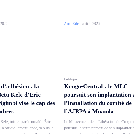
, 2026
Actu Rdc
-
août 4, 2026
Politique
’adhésion : la
Kongo-Central : le MLC
Betu Kele d’Éric
poursuit son implantation 
imbi vise le cap des
l’installation du comité de
mbres
l’AJBPA à Muanda
Kele, initiée par le notable Éric
Le Mouvement de la Libération du Congo
a officiellement lancé, depuis le
poursuit le renforcement de son implantati