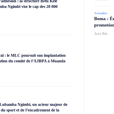
dhésion : la structure Betu Kele
ba Ngimbi vise le cap des 20 000
Actualités
Boma : Ér
promotion
Actu Rdc
l : le MLC poursuit son implantation
llation du comité de l’AJBPA à Muanda
 Lubamba Ngimbi, un acteur majeur de
 du sport et de l’encadrement de la