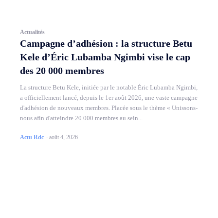
Actualités
Campagne d’adhésion : la structure Betu
Kele d’Éric Lubamba Ngimbi vise le cap
des 20 000 membres
La structure Betu Kele, initiée par le notable Éric Lubamba Ngimbi,
a officiellement lancé, depuis le 1er août 2026, une vaste campagne
d'adhésion de nouveaux membres. Placée sous le thème « Unissons-
nous afin d'atteindre 20 000 membres au sein...
Actu Rdc
-
août 4, 2026