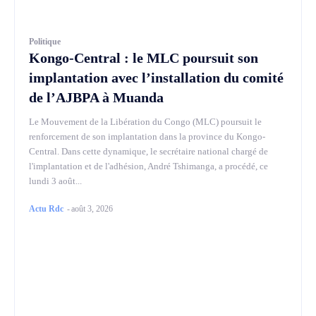
Politique
Kongo-Central : le MLC poursuit son
implantation avec l’installation du comité
de l’AJBPA à Muanda
Le Mouvement de la Libération du Congo (MLC) poursuit le
renforcement de son implantation dans la province du Kongo-
Central. Dans cette dynamique, le secrétaire national chargé de
l'implantation et de l'adhésion, André Tshimanga, a procédé, ce
lundi 3 août...
Actu Rdc
-
août 3, 2026