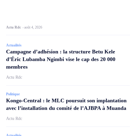
Actu Rdc
-
août 4, 2026
Actualités
Campagne d’adhésion : la structure Betu Kele
d’Éric Lubamba Ngimbi vise le cap des 20 000
membres
Actu Rdc
Politique
Kongo-Central : le MLC poursuit son implantation
avec l’installation du comité de l’AJBPA à Muanda
Actu Rdc
Actualités