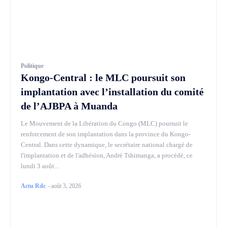
Politique
Kongo-Central : le MLC poursuit son
implantation avec l’installation du comité
de l’AJBPA à Muanda
Le Mouvement de la Libération du Congo (MLC) poursuit le
renforcement de son implantation dans la province du Kongo-
Central. Dans cette dynamique, le secrétaire national chargé de
l'implantation et de l'adhésion, André Tshimanga, a procédé, ce
lundi 3 août...
Actu Rdc
-
août 3, 2026