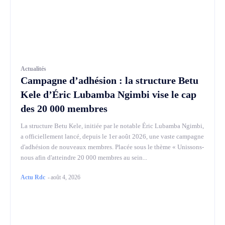
Actualités
Campagne d’adhésion : la structure Betu
Kele d’Éric Lubamba Ngimbi vise le cap
des 20 000 membres
La structure Betu Kele, initiée par le notable Éric Lubamba Ngimbi,
a officiellement lancé, depuis le 1er août 2026, une vaste campagne
d'adhésion de nouveaux membres. Placée sous le thème « Unissons-
nous afin d'atteindre 20 000 membres au sein...
Actu Rdc
-
août 4, 2026