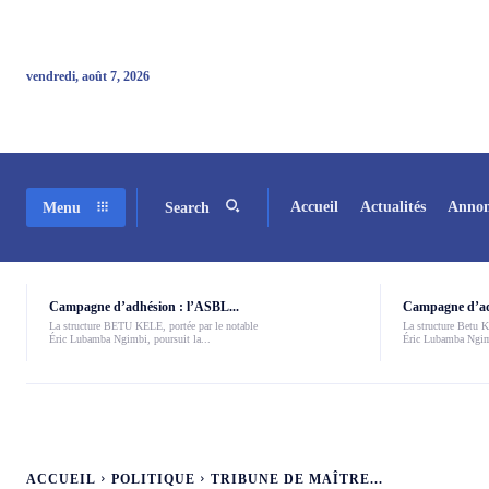
vendredi, août 7, 2026
Accueil
Actualités
Annon
Menu
Search
Campagne d’adhésion : l’ASBL...
Campagne d’adh
La structure BETU KELE, portée par le notable
La structure Betu Ke
Éric Lubamba Ngimbi, poursuit la...
Éric Lubamba Ngimb
ACCUEIL
POLITIQUE
TRIBUNE DE MAÎTRE...