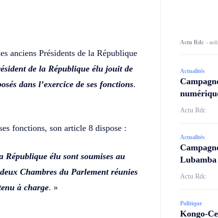
Actu Rdc
-
aoû
des anciens Présidents de la République
ésident de la République élu jouit de
Actualités
Campagne
osés dans l’exercice de ses fonctions
.
numérique
Actu Rdc
ses fonctions, son article 8 dispose :
Actualités
Campagne 
la République élu sont soumises au
Lubamba N
es deux Chambres du Parlement réunies
Actu Rdc
tenu à charge
. »
Politique
Kongo-Cen