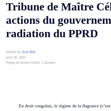
Tribune de Maître Cé
actions du gouvernemen
radiation du PPRD
Written by
Actu Rdc
avril 20, 2025
Temps de lecture estimé :
2
minutes
WhatsApp
Facebook
Partager
En droit congolais, le régime de la flagrance (c’est