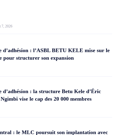
t 7, 2026
 d’adhésion : l’ASBL BETU KELE mise sur le
 pour structurer son expansion
d’adhésion : la structure Betu Kele d’Éric
gimbi vise le cap des 20 000 membres
tral : le MLC poursuit son implantation avec