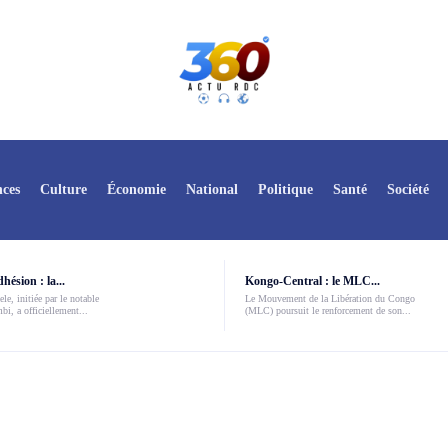
ces
Culture
Économie
National
Politique
Santé
Société
ésion : la...
Kongo-Central : le MLC...
le, initiée par le notable
Le Mouvement de la Libération du Congo
i, a officiellement...
(MLC) poursuit le renforcement de son...