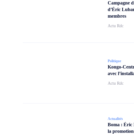
Campagne d’a
d’Éric Lubam
membres
Actu Rdc
Politique
Kongo-Centra
avec l’insta
Actu Rdc
Actualités
Boma : Éric
la promotion