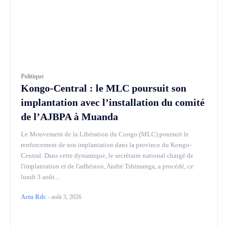
Politique
Kongo-Central : le MLC poursuit son
implantation avec l’installation du comité
de l’AJBPA à Muanda
Le Mouvement de la Libération du Congo (MLC) poursuit le
renforcement de son implantation dans la province du Kongo-
Central. Dans cette dynamique, le secrétaire national chargé de
l'implantation et de l'adhésion, André Tshimanga, a procédé, ce
lundi 3 août...
Actu Rdc
-
août 3, 2026