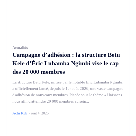
Actualités
Campagne d’adhésion : la structure Betu
Kele d’Éric Lubamba Ngimbi vise le cap
des 20 000 membres
La structure Betu Kele, initiée par le notable Éric Lubamba Ngimbi,
a officiellement lancé, depuis le 1er août 2026, une vaste campagne
d'adhésion de nouveaux membres. Placée sous le thème « Unissons-
nous afin d'atteindre 20 000 membres au sein...
Actu Rdc
-
août 4, 2026