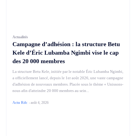
Actualités
Campagne d’adhésion : la structure Betu
Kele d’Éric Lubamba Ngimbi vise le cap
des 20 000 membres
La structure Betu Kele, initiée par le notable Éric Lubamba Ngimbi,
a officiellement lancé, depuis le 1er août 2026, une vaste campagne
d'adhésion de nouveaux membres. Placée sous le thème « Unissons-
nous afin d'atteindre 20 000 membres au sein...
Actu Rdc
-
août 4, 2026