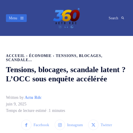
Menu
Search
ACCUEIL
ÉCONOMIE
TENSIONS, BLOCAGES,
SCANDALE...
Tensions, blocages, scandale latent ?
L’OCC sous enquête accélérée
Written by
Actu Rdc
juin 9, 2025
Temps de lecture estimé :
1
minutes
Facebook
Instagram
Twitter