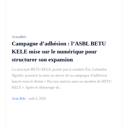
Actualités
Campagne d’adhésion : l’ASBL BETU
KELE mise sur le numérique pour
structurer son expansion
La structure BETU KELE, portée par le notable Éric Lubamba
Ngimbi, poursuit la mise en œuvre de sa campagne d'adhésion
lancée sous le thème « Pas une maison sans un membre de BETU
KELE ». Après le démarrage de...
Actu Rdc
-
août 4, 2026