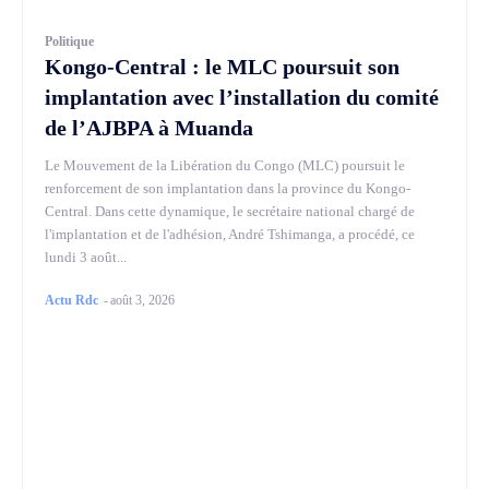
Politique
Kongo-Central : le MLC poursuit son
implantation avec l’installation du comité
de l’AJBPA à Muanda
Le Mouvement de la Libération du Congo (MLC) poursuit le
renforcement de son implantation dans la province du Kongo-
Central. Dans cette dynamique, le secrétaire national chargé de
l'implantation et de l'adhésion, André Tshimanga, a procédé, ce
lundi 3 août...
Actu Rdc
-
août 3, 2026