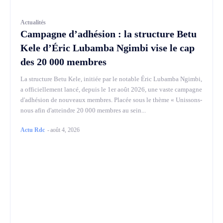
Actualités
Campagne d’adhésion : la structure Betu
Kele d’Éric Lubamba Ngimbi vise le cap
des 20 000 membres
La structure Betu Kele, initiée par le notable Éric Lubamba Ngimbi,
a officiellement lancé, depuis le 1er août 2026, une vaste campagne
d'adhésion de nouveaux membres. Placée sous le thème « Unissons-
nous afin d'atteindre 20 000 membres au sein...
Actu Rdc
-
août 4, 2026