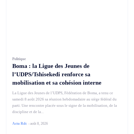
Politique
Boma : la Ligue des Jeunes de
l’UDPS/Tshisekedi renforce sa
mobilisation et sa cohésion interne
La Ligue des Jeunes de l’UDPS, Fédération de Boma, a tenu ce
samedi 8 août 2026 sa réunion hebdomadaire au siège fédéral du
parti. Une rencontre placée sous le signe de la mobilisation, de la
discipline et de la...
Actu Rdc
-
août 8, 2026