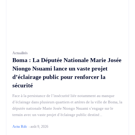
Actualités
Boma : La Députée Nationale Marie Josée
Niongo Nsuami lance un vaste projet
d’éclairage public pour renforcer la
sécurité
Face à la persistance de l’insécurité liée notamment au manque
d’éclairage dans plusieurs quartiers et artères de la ville de Boma, la
députée nationale Marie Josée Niongo Nsuami s’engage sur le
terrain avec un vaste projet d’éclairage public destiné...
Actu Rdc
-
août 9, 2026