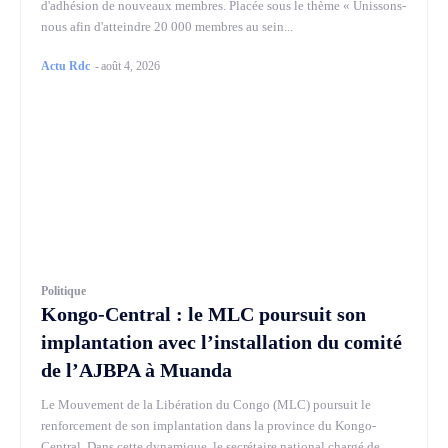
d'adhésion de nouveaux membres. Placée sous le thème « Unissons-
nous afin d'atteindre 20 000 membres au sein...
Actu Rdc
-
août 4, 2026
Politique
Kongo-Central : le MLC poursuit son
implantation avec l’installation du comité
de l’AJBPA à Muanda
Le Mouvement de la Libération du Congo (MLC) poursuit le
renforcement de son implantation dans la province du Kongo-
Central. Dans cette dynamique, le secrétaire national chargé de