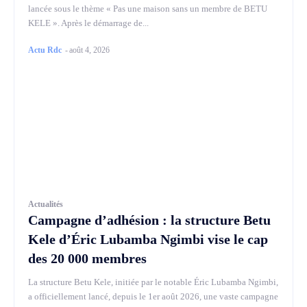
lancée sous le thème « Pas une maison sans un membre de BETU
KELE ». Après le démarrage de...
Actu Rdc
-
août 4, 2026
Actualités
Campagne d’adhésion : la structure Betu
Kele d’Éric Lubamba Ngimbi vise le cap
des 20 000 membres
La structure Betu Kele, initiée par le notable Éric Lubamba Ngimbi,
a officiellement lancé, depuis le 1er août 2026, une vaste campagne