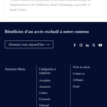
l'implantation et de l'adhésion, André Tshimanga, a procédé, ce
lundi 3 août...
Bénéficiez d'un accès exclusif à notre contenu
Abonnez-vous aujourd'hui ⟶
Write an article
Amsonia Menu
Catégories à
explorer
Contact us
Affiliates
Actualités
Email
Annonces
Culture
Économie
National