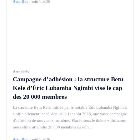
Actu Rdc
-
août 4, 2026
Actualités
Campagne d’adhésion : la structure Betu
Kele d’Éric Lubamba Ngimbi vise le cap
des 20 000 membres
La structure Betu Kele, initiée par le notable Éric Lubamba Ngimbi,
a officiellement lancé, depuis le 1er août 2026, une vaste campagne
d'adhésion de nouveaux membres. Placée sous le thème « Unissons-
nous afin d'atteindre 20 000 membres au sein...
Actu Rdc
-
août 4, 2026