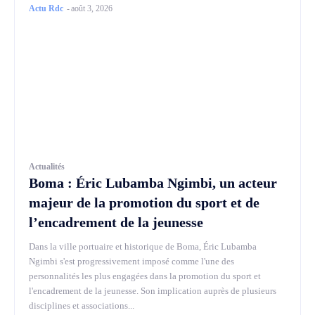
Actu Rdc
-
août 3, 2026
Actualités
Boma : Éric Lubamba Ngimbi, un acteur
majeur de la promotion du sport et de
l’encadrement de la jeunesse
Dans la ville portuaire et historique de Boma, Éric Lubamba
Ngimbi s'est progressivement imposé comme l'une des
personnalités les plus engagées dans la promotion du sport et
l'encadrement de la jeunesse. Son implication auprès de plusieurs
disciplines et associations...