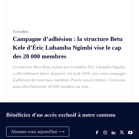
Actualités
Campagne d’adhésion : la structure Betu
Kele d’Éric Lubamba Ngimbi vise le cap
des 20 000 membres
La structure Betu Kele, initiée par le notable Éric Lubamba Ngimbi,
a officiellement lancé, depuis le 1er août 2026, une vaste campagne
d'adhésion de nouveaux membres. Placée sous le thème « Unissons-
nous afin d'atteindre 20 000 membres au sein...
Bénéficiez d'un accès exclusif à notre contenu
Abonnez-vous aujourd'hui ⟶