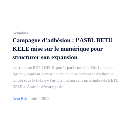
Actualités
Campagne d’adhésion : l’ASBL BETU
KELE mise sur le numérique pour
structurer son expansion
La structure BETU KELE, portée par le notable Éric Lubamba
Ngimbi, poursuit la mise en œuvre de sa campagne d'adhésion
lancée sous le thème « Pas une maison sans un membre de BETU
KELE ». Après le démarrage de...
Actu Rdc
-
août 4, 2026