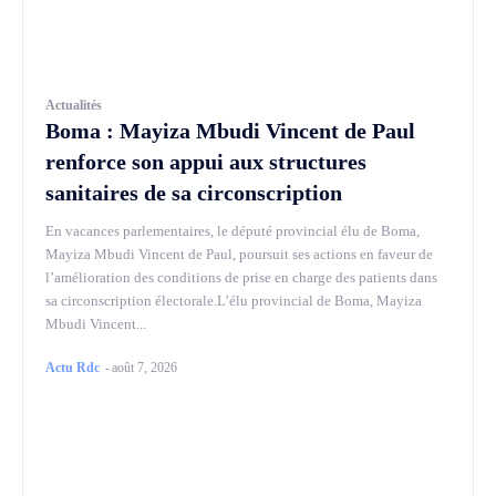
Actualités
Boma : Mayiza Mbudi Vincent de Paul
renforce son appui aux structures
sanitaires de sa circonscription
En vacances parlementaires, le député provincial élu de Boma,
Mayiza Mbudi Vincent de Paul, poursuit ses actions en faveur de
l’amélioration des conditions de prise en charge des patients dans
sa circonscription électorale.L’élu provincial de Boma, Mayiza
Mbudi Vincent...
Actu Rdc
-
août 7, 2026