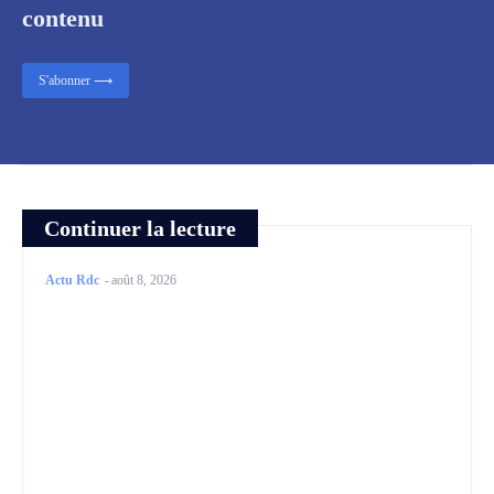
contenu
S'abonner ⟶
Continuer la lecture
Actu Rdc
-
août 8, 2026