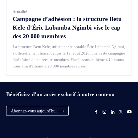
Actualités
Campagne d’adhésion : la structure Betu
Kele d’Éric Lubamba Ngimbi vise le cap
des 20 000 membres
La structure Betu Kele, initiée par le notable Éric Lubamba Ngimbi,
a officiellement lancé, depuis le 1er août 2026, une vaste campagne
d'adhésion de nouveaux membres. Placée sous le thème « Unissons-
nous afin d'atteindre 20 000 membres au sein...
Bénéficiez d'un accès exclusif à notre contenu
Abonnez-vous aujourd'hui ⟶