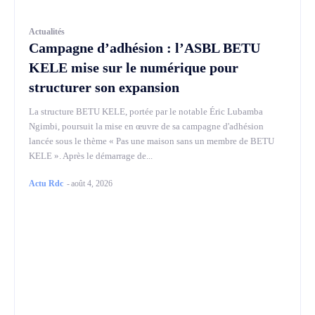
Actualités
Campagne d’adhésion : l’ASBL BETU
KELE mise sur le numérique pour
structurer son expansion
La structure BETU KELE, portée par le notable Éric Lubamba
Ngimbi, poursuit la mise en œuvre de sa campagne d'adhésion
lancée sous le thème « Pas une maison sans un membre de BETU
KELE ». Après le démarrage de...
Actu Rdc
-
août 4, 2026