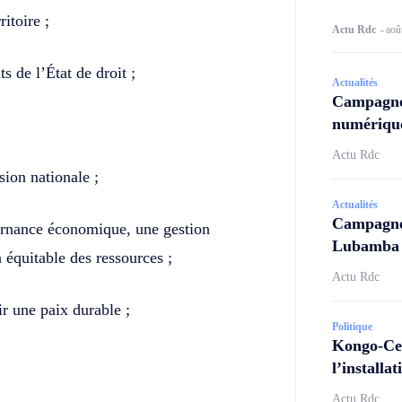
ritoire ;
Actu Rdc
-
aoû
s de l’État de droit ;
Actualités
Campagne
numérique
Actu Rdc
sion nationale ;
Actualités
Campagne 
ernance économique, une gestion
Lubamba N
 équitable des ressources ;
Actu Rdc
ir une paix durable ;
Politique
Kongo-Cen
l’install
Actu Rdc