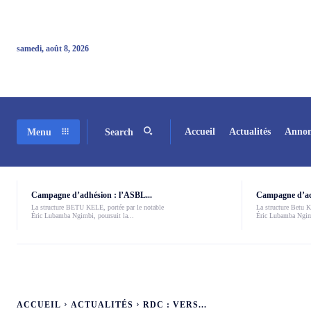
samedi, août 8, 2026
Accueil
Actualités
Annon
Menu
Search
Campagne d’adhésion : l’ASBL...
Campagne d’adh
La structure BETU KELE, portée par le notable
La structure Betu Ke
Éric Lubamba Ngimbi, poursuit la...
Éric Lubamba Ngimb
ACCUEIL
ACTUALITÉS
RDC : VERS...