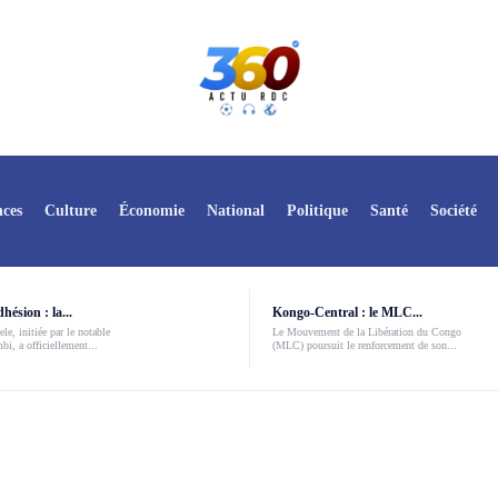
ces
Culture
Économie
National
Politique
Santé
Société
ésion : la...
Kongo-Central : le MLC...
le, initiée par le notable
Le Mouvement de la Libération du Congo
i, a officiellement...
(MLC) poursuit le renforcement de son...