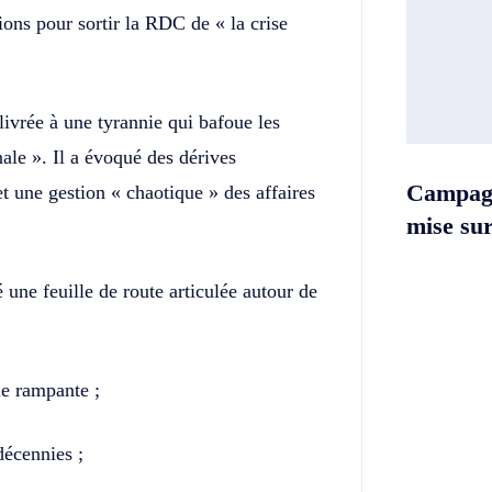
ions pour sortir la RDC de « la crise
livrée à une tyrannie qui bafoue les
nale ». Il a évoqué des dérives
Campag
 et une gestion « chaotique » des affaires
mise sur 
 une feuille de route articulée autour de
nie rampante ;
décennies ;