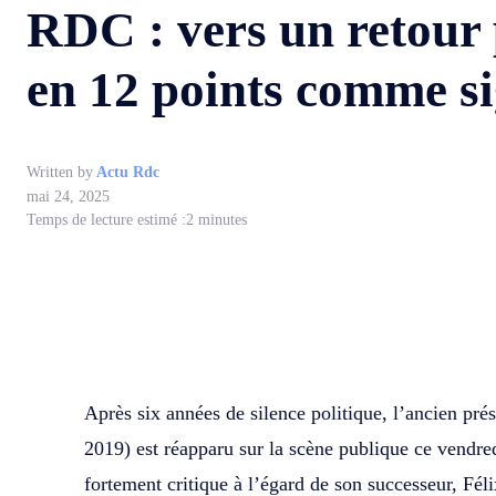
RDC : vers un retour 
en 12 points comme s
Written by
Actu Rdc
mai 24, 2025
Temps de lecture estimé :
2
minutes
WhatsApp
Facebook
Partager
Après six années de silence politique, l’ancien pr
2019) est réapparu sur la scène publique ce vendr
fortement critique à l’égard de son successeur, Fél