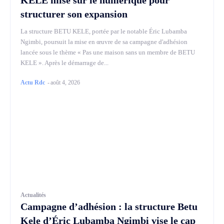
structurer son expansion
La structure BETU KELE, portée par le notable Éric Lubamba
Ngimbi, poursuit la mise en œuvre de sa campagne d'adhésion
lancée sous le thème « Pas une maison sans un membre de BETU
KELE ». Après le démarrage de...
Actu Rdc
-
août 4, 2026
Actualités
Campagne d’adhésion : la structure Betu
Kele d’Éric Lubamba Ngimbi vise le cap