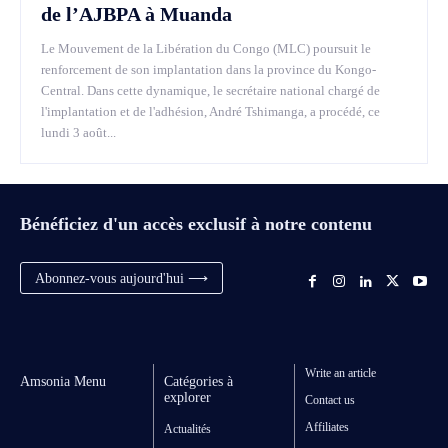
de l’AJBPA à Muanda
Le Mouvement de la Libération du Congo (MLC) poursuit le
renforcement de son implantation dans la province du Kongo-
Central. Dans cette dynamique, le secrétaire national chargé de
l'implantation et de l'adhésion, André Tshimanga, a procédé, ce
lundi 3 août...
Bénéficiez d'un accès exclusif à notre contenu
Abonnez-vous aujourd'hui ⟶
Write an article
Amsonia Menu
Catégories à
explorer
Contact us
Affiliates
Actualités