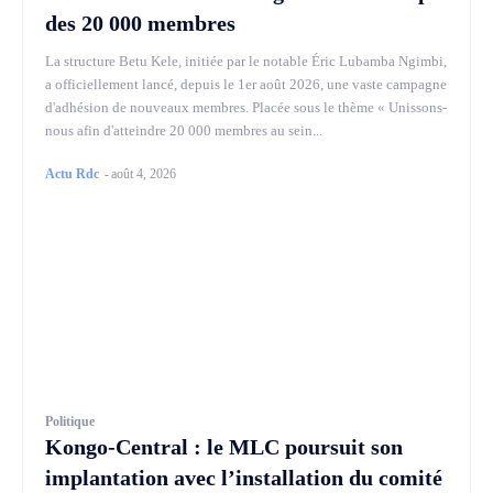
des 20 000 membres
La structure Betu Kele, initiée par le notable Éric Lubamba Ngimbi,
a officiellement lancé, depuis le 1er août 2026, une vaste campagne
d'adhésion de nouveaux membres. Placée sous le thème « Unissons-
nous afin d'atteindre 20 000 membres au sein...
Actu Rdc
-
août 4, 2026
Politique
Kongo-Central : le MLC poursuit son
implantation avec l’installation du comité