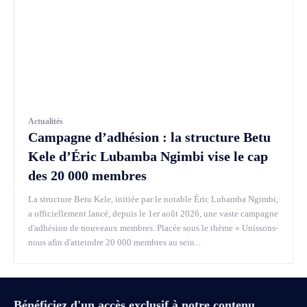
Actualités
Campagne d’adhésion : la structure Betu
Kele d’Éric Lubamba Ngimbi vise le cap
des 20 000 membres
La structure Betu Kele, initiée par le notable Éric Lubamba Ngimbi,
a officiellement lancé, depuis le 1er août 2026, une vaste campagne
d'adhésion de nouveaux membres. Placée sous le thème « Unissons-
nous afin d'atteindre 20 000 membres au sein...
Bénéficiez d'un accès exclusif à notre contenu