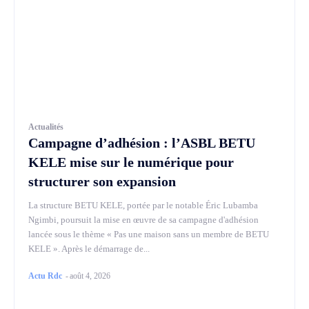
Actualités
Campagne d’adhésion : l’ASBL BETU
KELE mise sur le numérique pour
structurer son expansion
La structure BETU KELE, portée par le notable Éric Lubamba
Ngimbi, poursuit la mise en œuvre de sa campagne d'adhésion
lancée sous le thème « Pas une maison sans un membre de BETU
KELE ». Après le démarrage de...
Actu Rdc
-
août 4, 2026