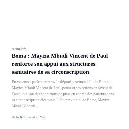
Actualités
Boma : Mayiza Mbudi Vincent de Paul
renforce son appui aux structures
sanitaires de sa circonscription
En vacances parlementaires, le député provincial élu de Boma,
Mayiza Mbudi Vincent de Paul, poursuit ses actions en faveur de
l’amélioration des conditions de prise en charge des patients dans
sa circonscription électorale.L’élu provincial de Boma, Mayiza
Mbudi Vincent...
Actu Rdc
-
août 7, 2026