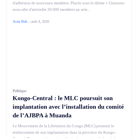
d'adhésion de nouveaux membres. Placée sous le thème « Unissons-
nous afin d'atteindre 20 000 membres au sein...
Actu Rdc
-
août 4, 2026
Politique
Kongo-Central : le MLC poursuit son
implantation avec l’installation du comité
de l’AJBPA à Muanda
Le Mouvement de la Libération du Congo (MLC) poursuit le
renforcement de son implantation dans la province du Kongo-