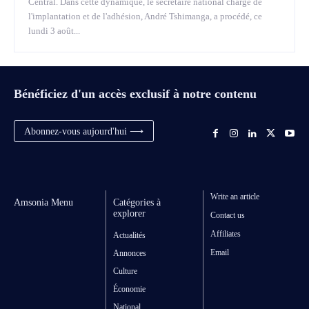
Central. Dans cette dynamique, le secrétaire national chargé de
l'implantation et de l'adhésion, André Tshimanga, a procédé, ce
lundi 3 août...
Bénéficiez d'un accès exclusif à notre contenu
Abonnez-vous aujourd'hui ⟶
Write an article
Amsonia Menu
Catégories à
explorer
Contact us
Affiliates
Actualités
Email
Annonces
Culture
Économie
National