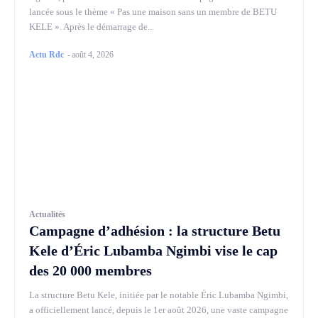
lancée sous le thème « Pas une maison sans un membre de BETU
KELE ». Après le démarrage de...
Actu Rdc
-
août 4, 2026
Actualités
Campagne d’adhésion : la structure Betu
Kele d’Éric Lubamba Ngimbi vise le cap
des 20 000 membres
La structure Betu Kele, initiée par le notable Éric Lubamba Ngimbi,
a officiellement lancé, depuis le 1er août 2026, une vaste campagne