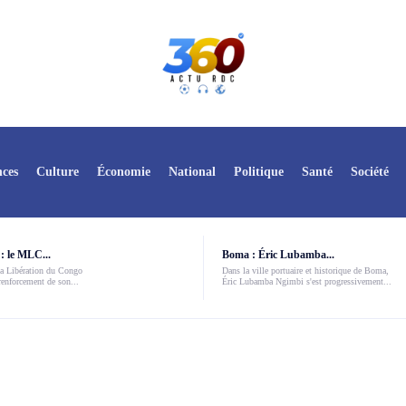
ces
Culture
Économie
National
Politique
Santé
Société
: le MLC...
Boma : Éric Lubamba...
a Libération du Congo
Dans la ville portuaire et historique de Boma,
enforcement de son...
Éric Lubamba Ngimbi s'est progressivement...