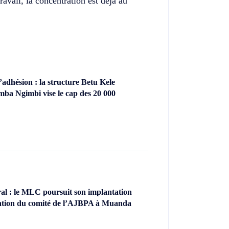
ravail, la concentration est déjà au
dhésion : la structure Betu Kele
ba Ngimbi vise le cap des 20 000
l : le MLC poursuit son implantation
llation du comité de l’AJBPA à Muanda