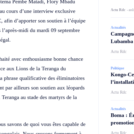
 Motema Pembe Matadi, Flory Mbadu
Actu Rdc
-
aoû
au cours d’une interview exclusive
 afin d’apporter son soutien à l’équipe
Actualités
s l’après-midi du mardi 09 septembre
Campagne 
égal.
Lubamba N
Actu Rdc
haité avec enthousiasme bonne chance
face aux Lions de la Teranga du
Politique
Kongo-Cen
a phrase qualificative des éliminatoires
l’install
t par ailleurs son soutien aux léopards
Actu Rdc
a Teranga au stade des martyrs de la
Actualités
Boma : Ér
promotion
us savons de quoi vous êtes capable de
s congolais. Nous croyons fermement à
Actu Rdc