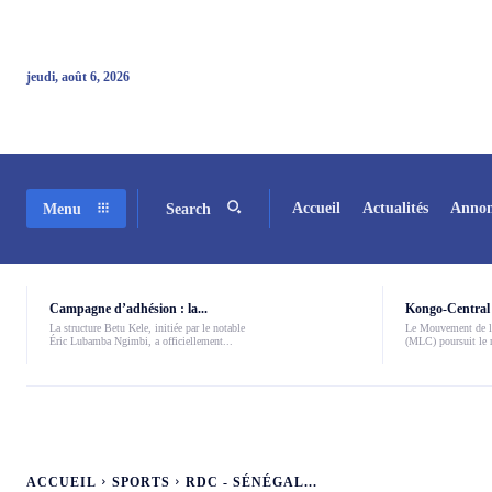
jeudi, août 6, 2026
Accueil
Actualités
Annon
Menu
Search
Campagne d’adhésion : la...
Kongo-Central 
La structure Betu Kele, initiée par le notable
Le Mouvement de l
Éric Lubamba Ngimbi, a officiellement...
(MLC) poursuit le r
ACCUEIL
SPORTS
RDC - SÉNÉGAL...