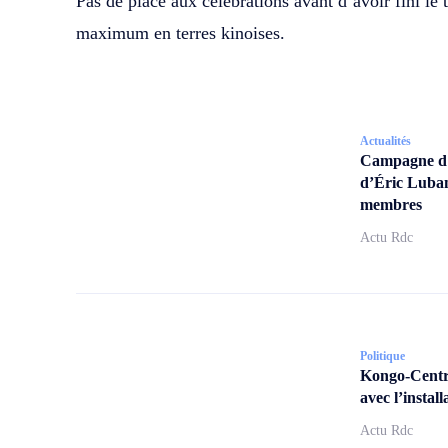
Pas de place aux célébrations avant d’avoir fini le t
maximum en terres kinoises.
Actualités
Campagne d’a
d’Éric Lubam
membres
Actu Rdc
Politique
Kongo-Centra
avec l’insta
Actu Rdc