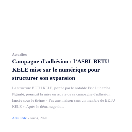
Actualités
Campagne d’adhésion : l’ASBL BETU
KELE mise sur le numérique pour
structurer son expansion
La structure BETU KELE, portée par le notable Éric Lubamba
Ngimbi, poursuit la mise en œuvre de sa campagne d'adhésion
lancée sous le thème « Pas une maison sans un membre de BETU
KELE ». Après le démarrage de...
Actu Rdc
-
août 4, 2026