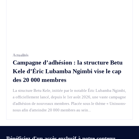
Actualités
Campagne d’adhésion : la structure Betu
Kele d’Éric Lubamba Ngimbi vise le cap
des 20 000 membres
La structure Betu Kele, initiée par le notable Éric Lubamba Ngimbi,
a officiellement lancé, depuis le 1er août 2026, une vaste campagne
d'adhésion de nouveaux membres. Placée sous le thème « Unissons-
nous afin d'atteindre 20 000 membres au sein...
Bénéficiez d'un accès exclusif à notre contenu