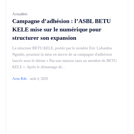
Actualités
Campagne d’adhésion : l’ASBL BETU
KELE mise sur le numérique pour
structurer son expansion
La structure BETU KELE, portée par le notable Éric Lubamba
Ngimbi, poursuit la mise en œuvre de sa campagne d'adhésion
lancée sous le thème « Pas une maison sans un membre de BETU
KELE ». Après le démarrage de...
Actu Rdc
-
août 4, 2026