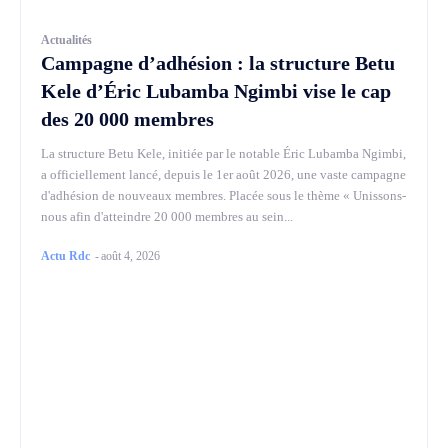
Actualités
Campagne d’adhésion : la structure Betu
Kele d’Éric Lubamba Ngimbi vise le cap
des 20 000 membres
La structure Betu Kele, initiée par le notable Éric Lubamba Ngimbi,
a officiellement lancé, depuis le 1er août 2026, une vaste campagne
d'adhésion de nouveaux membres. Placée sous le thème « Unissons-
nous afin d'atteindre 20 000 membres au sein...
Actu Rdc
-
août 4, 2026