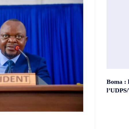
Boma : 
l’UDPS/T