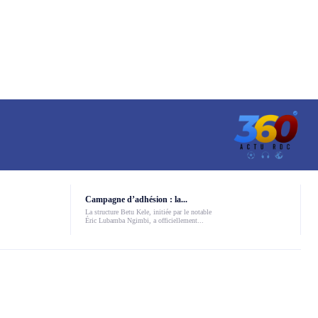
Campagne d’adhésion : la...
La structure Betu Kele, initiée par le notable
Éric Lubamba Ngimbi, a officiellement...