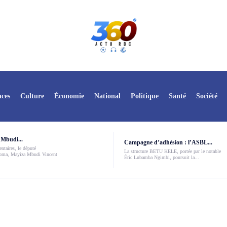
ces
Culture
Économie
National
Politique
Santé
Société
Mbudi...
Campagne d’adhésion : l’ASBL...
ntaires, le député
La structure BETU KELE, portée par le notable
Boma, Mayiza Mbudi Vincent
Éric Lubamba Ngimbi, poursuit la...