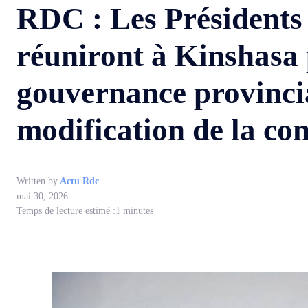
RDC : Les Présidents 
réuniront à Kinshasa 
gouvernance provincia
modification de la con
Written by
Actu Rdc
mai 30, 2026
Temps de lecture estimé :
1
minutes