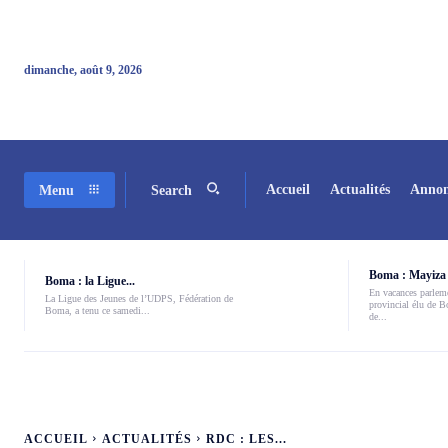
dimanche, août 9, 2026
Accueil
Actualités
Annon
Menu
Search
Boma : Mayiza 
Boma : la Ligue...
En vacances parleme
La Ligue des Jeunes de l’UDPS, Fédération de
provincial élu de 
Boma, a tenu ce samedi...
de...
ACCUEIL
ACTUALITÉS
RDC : LES...