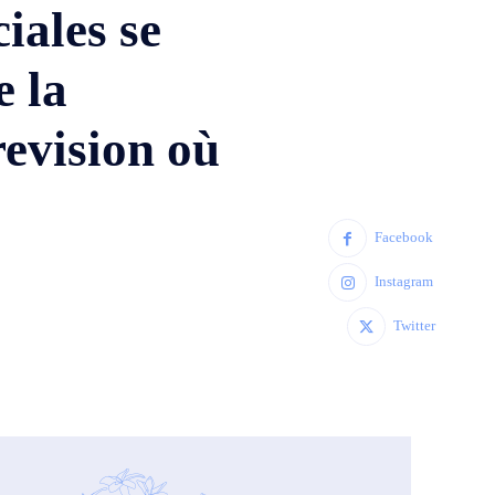
iales se
e la
revision où
Facebook
Instagram
Twitter