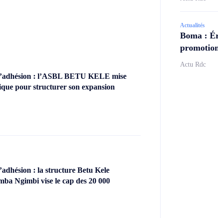
Actualités
Boma : Ér
promotion
Actu Rdc
’adhésion : l’ASBL BETU KELE mise
ique pour structurer son expansion
dhésion : la structure Betu Kele
ba Ngimbi vise le cap des 20 000