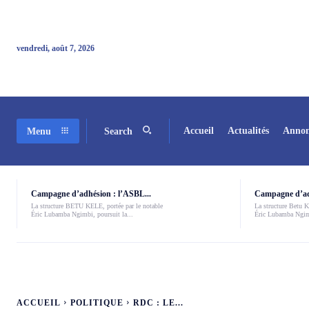
vendredi, août 7, 2026
Accueil
Actualités
Annon
Menu
Search
Campagne d’adhésion : l’ASBL...
Campagne d’adh
La structure BETU KELE, portée par le notable
La structure Betu Ke
Éric Lubamba Ngimbi, poursuit la...
Éric Lubamba Ngimb
ACCUEIL
POLITIQUE
RDC : LE...