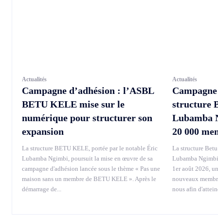
Actualités
Actualités
Campagne d’adhésion : l’ASBL
Campagne d
BETU KELE mise sur le
structure 
numérique pour structurer son
Lubamba Ng
expansion
20 000 me
La structure BETU KELE, portée par le notable Éric
La structure Betu 
Lubamba Ngimbi, poursuit la mise en œuvre de sa
Lubamba Ngimbi, 
campagne d'adhésion lancée sous le thème « Pas une
1er août 2026, u
maison sans un membre de BETU KELE ». Après le
nouveaux membres
démarrage de...
nous afin d'attei