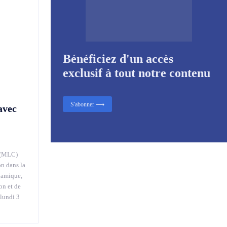
Bénéficiez d'un accès
exclusif à tout notre contenu
S'abonner ⟶
avec
 (MLC)
on dans la
namique,
on et de
 lundi 3