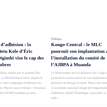
Politique
’adhésion : la
Kongo-Central : le MLC
Betu Kele d’Éric
poursuit son implantation 
imbi vise le cap des
l’installation du comité de
mbres
l’AJBPA à Muanda
Kele, initiée par le notable Éric
Le Mouvement de la Libération du Congo
a officiellement lancé, depuis le
poursuit le renforcement de son implantati
ne vaste campagne d'adhésion de
province du Kongo-Central. Dans cette dy
. Placée sous le thème « Unissons-
le secrétaire national chargé de l'implantati
ndre 20 000 membres au sein...
l'adhésion, André Tshimanga, a procédé, ce
août...