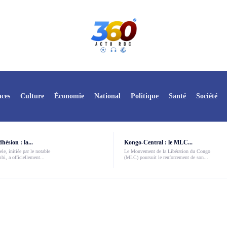
ces
Culture
Économie
National
Politique
Santé
Société
ésion : la...
Kongo-Central : le MLC...
le, initiée par le notable
Le Mouvement de la Libération du Congo
i, a officiellement...
(MLC) poursuit le renforcement de son...