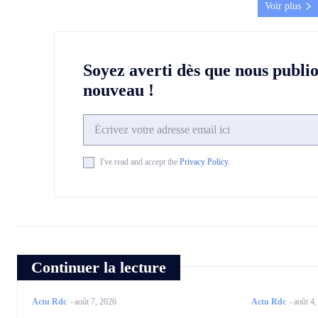
Voir plus
Soyez averti dès que nous publi
nouveau !
I've read and accept the
Privacy Policy
.
Continuer la lecture
Actu Rdc
-
août 7, 2026
Actu Rdc
-
août 4