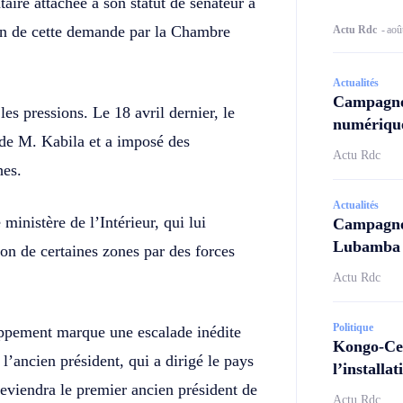
ire attachée à son statut de sénateur à
en de cette demande par la Chambre
Actu Rdc
-
aoû
Actualités
Campagne
 les pressions. Le 18 avril dernier, le
numérique
s de M. Kabila et a imposé des
Actu Rdc
hes.
Actualités
ministère de l’Intérieur, qui lui
Campagne 
Lubamba N
on de certaines zones par des forces
Actu Rdc
Politique
ppement marque une escalade inédite
Kongo-Cen
 l’ancien président, qui a dirigé le pays
l’install
deviendra le premier ancien président de
Actu Rdc