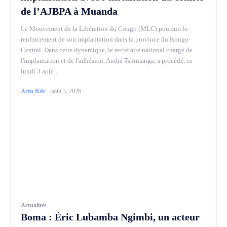
de l’AJBPA à Muanda
Le Mouvement de la Libération du Congo (MLC) poursuit le
renforcement de son implantation dans la province du Kongo-
Central. Dans cette dynamique, le secrétaire national chargé de
l'implantation et de l'adhésion, André Tshimanga, a procédé, ce
lundi 3 août...
Actu Rdc
-
août 3, 2026
Actualités
Boma : Éric Lubamba Ngimbi, un acteur