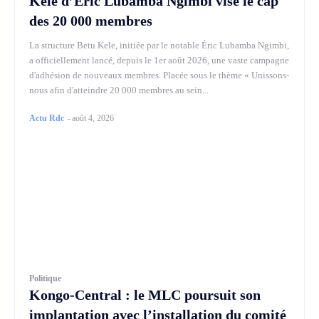
Kele d’Éric Lubamba Ngimbi vise le cap
des 20 000 membres
La structure Betu Kele, initiée par le notable Éric Lubamba Ngimbi,
a officiellement lancé, depuis le 1er août 2026, une vaste campagne
d'adhésion de nouveaux membres. Placée sous le thème « Unissons-
nous afin d'atteindre 20 000 membres au sein...
Actu Rdc
-
août 4, 2026
Politique
Kongo-Central : le MLC poursuit son
implantation avec l’installation du comité