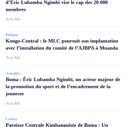
d’Éric Lubamba Ngimbi vise le cap des 20 000
membres
Actu Rdc
Politique
Kongo-Central : le MLC poursuit son implantation
avec l’installation du comité de l’AJBPA à Muanda
Actu Rdc
Actualités
Boma : Éric Lubamba Ngimbi, un acteur majeur de
la promotion du sport et de l’encadrement de la
jeunesse
Actu Rdc
Culture
Paroisse Centrale Kimbanguiste de Boma : Un