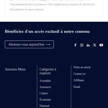
l'encadrement de la jeunesse. Son implication auprès de plusieurs
disciplines et associations...
Bénéficiez d'un accès exclusif à notre contenu
Abonnez-vous aujourd'hui ⟶
Write an article
Amsonia Menu
Catégories à
explorer
Contact us
Affiliates
Actualités
Email
Annonces
Culture
Économie
National