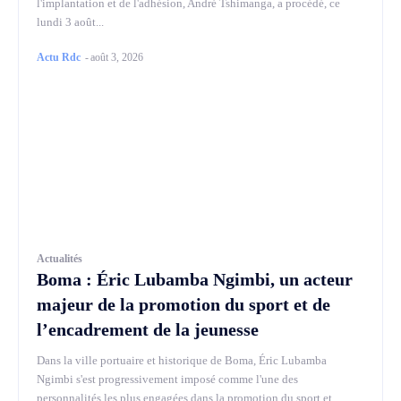
l'implantation et de l'adhésion, André Tshimanga, a procédé, ce
lundi 3 août...
Actu Rdc
-
août 3, 2026
Actualités
Boma : Éric Lubamba Ngimbi, un acteur
majeur de la promotion du sport et de
l’encadrement de la jeunesse
Dans la ville portuaire et historique de Boma, Éric Lubamba
Ngimbi s'est progressivement imposé comme l'une des
personnalités les plus engagées dans la promotion du sport et