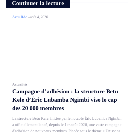
Continuer la lecture
Actu Rdc
-
août 4, 2026
Actualités
Campagne d’adhésion : la structure Betu
Kele d’Éric Lubamba Ngimbi vise le cap
des 20 000 membres
La structure Betu Kele, initiée par le notable Éric Lubamba Ngimbi,
a officiellement lancé, depuis le 1er août 2026, une vaste campagne
d'adhésion de nouveaux membres. Placée sous le thème « Unissons-