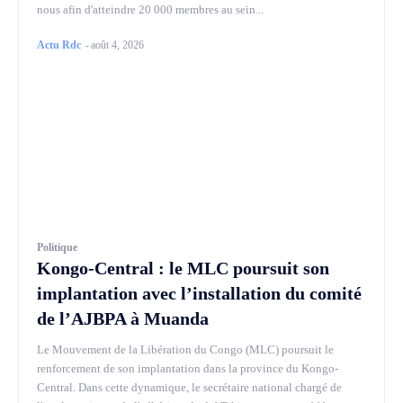
nous afin d'atteindre 20 000 membres au sein...
Actu Rdc
-
août 4, 2026
Politique
Kongo-Central : le MLC poursuit son
implantation avec l’installation du comité
de l’AJBPA à Muanda
Le Mouvement de la Libération du Congo (MLC) poursuit le
renforcement de son implantation dans la province du Kongo-
Central. Dans cette dynamique, le secrétaire national chargé de