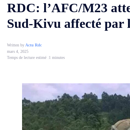
RDC: l’AFC/M23 attei
Sud-Kivu affecté par l
Written by
Actu Rdc
mars 4, 2025
Temps de lecture estimé :
1
minutes