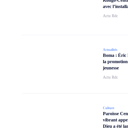
Kongo-Centra
avec l’insta
Actu Rdc
Actualités
Boma : Éric
la promotion
jeunesse
Actu Rdc
Culture
Paroisse Ce
vibrant appe
Dieu a été la