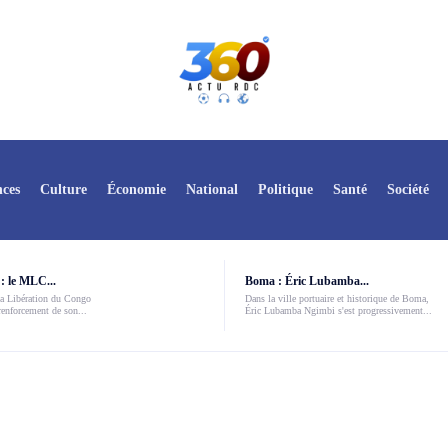
ces
Culture
Économie
National
Politique
Santé
Société
: le MLC...
Boma : Éric Lubamba...
a Libération du Congo
Dans la ville portuaire et historique de Boma,
enforcement de son...
Éric Lubamba Ngimbi s'est progressivement...