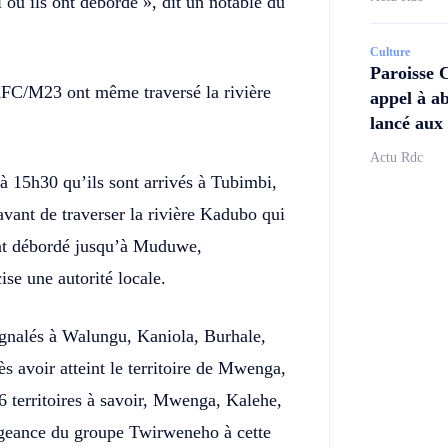
 où ils ont débordé », dit un notable du
Culture
Paroisse 
’AFC/M23 ont même traversé la rivière
appel à ab
lancé aux 
Actu Rdc
à 15h30 qu’ils sont arrivés à Tubimbi,
avant de traverser la rivière Kadubo qui
ont débordé jusqu’à Muduwe,
se une autorité locale.
ignalés à Walungu, Kaniola, Burhale,
 avoir atteint le territoire de Mwenga,
6 territoires à savoir, Mwenga, Kalehe,
légeance du groupe Twirweneho à cette