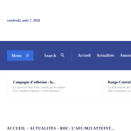
vendredi, août 7, 2026
Accueil
Actualités
Annon
Menu
Search
Campagne d’adhésion : la...
Kongo-Central 
La structure Betu Kele, initiée par le notable
Le Mouvement de l
Éric Lubamba Ngimbi, a officiellement...
(MLC) poursuit le r
ACCUEIL
ACTUALITÉS
RDC: L’AFC/M23 ATTEINT...