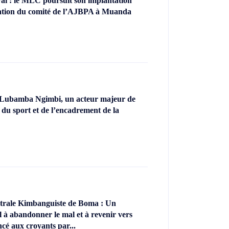
l : le MLC poursuit son implantation
llation du comité de l’AJBPA à Muanda
 Lubamba Ngimbi, un acteur majeur de
 du sport et de l’encadrement de la
ntrale Kimbanguiste de Boma : Un
l à abandonner le mal et à revenir vers
ncé aux croyants par...