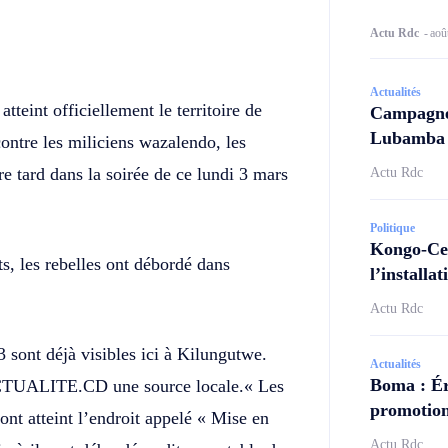
Actu Rdc
-
aoû
Twitter
Telegram
Actualités
teint officiellement le territoire de
Campagne 
Lubamba N
ntre les miliciens wazalendo, les
ire tard dans la soirée de ce lundi 3 mars
Actu Rdc
Politique
Kongo-Cen
s, les rebelles ont débordé dans
l’install
Actu Rdc
 sont déjà visibles ici à Kilungutwe.
Actualités
Boma : Ér
 ACTUALITE.CD une source locale.« Les
promotion
t atteint l’endroit appelé « Mise en
Actu Rdc