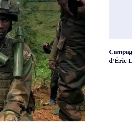
Campagn
d’Éric 