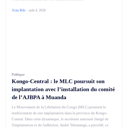
Actu Rdc
-
août 4, 2026
Politique
Kongo-Central : le MLC poursuit son
implantation avec l’installation du comité
de l’AJBPA à Muanda
Le Mouvement de la Libération du Congo (MLC) poursuit le
renforcement de son implantation dans la province du Kongo-
Central. Dans cette dynamique, le secrétaire national chargé de
l'implantation et de l'adhésion, André Tshimanga, a procédé, ce