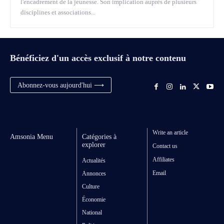
l'encadrement de la jeunesse. Son implication auprès de plusieurs
disciplines et associations...
Bénéficiez d'un accès exclusif à notre contenu
Abonnez-vous aujourd'hui ⟶
Write an article
Amsonia Menu
Catégories à
explorer
Contact us
Affiliates
Actualités
Email
Annonces
Culture
Économie
National