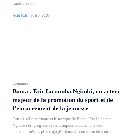
lundi 3 août...
Actu Rdc
-
août 3, 2026
Actualités
Boma : Éric Lubamba Ngimbi, un acteur
majeur de la promotion du sport et de
l’encadrement de la jeunesse
Dans la ville portuaire et historique de Boma, Éric Lubamba
Ngimbi s'est progressivement imposé comme l'une des
personnalités les plus engagées dans la promotion du sport et