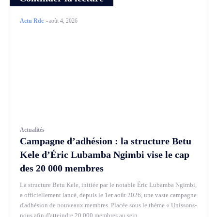
Actu Rdc
-
août 4, 2026
Actualités
Campagne d’adhésion : la structure Betu
Kele d’Éric Lubamba Ngimbi vise le cap
des 20 000 membres
La structure Betu Kele, initiée par le notable Éric Lubamba Ngimbi,
a officiellement lancé, depuis le 1er août 2026, une vaste campagne
d'adhésion de nouveaux membres. Placée sous le thème « Unissons-
nous afin d'atteindre 20 000 membres au sein...