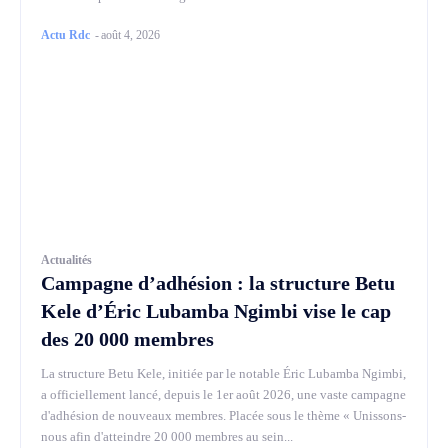
Actu Rdc
-
août 4, 2026
Actualités
Campagne d’adhésion : la structure Betu
Kele d’Éric Lubamba Ngimbi vise le cap
des 20 000 membres
La structure Betu Kele, initiée par le notable Éric Lubamba Ngimbi,
a officiellement lancé, depuis le 1er août 2026, une vaste campagne
d'adhésion de nouveaux membres. Placée sous le thème « Unissons-
nous afin d'atteindre 20 000 membres au sein...