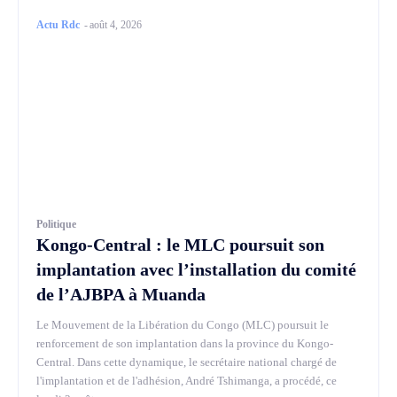
Actu Rdc
-
août 4, 2026
Politique
Kongo-Central : le MLC poursuit son
implantation avec l’installation du comité
de l’AJBPA à Muanda
Le Mouvement de la Libération du Congo (MLC) poursuit le
renforcement de son implantation dans la province du Kongo-
Central. Dans cette dynamique, le secrétaire national chargé de
l'implantation et de l'adhésion, André Tshimanga, a procédé, ce