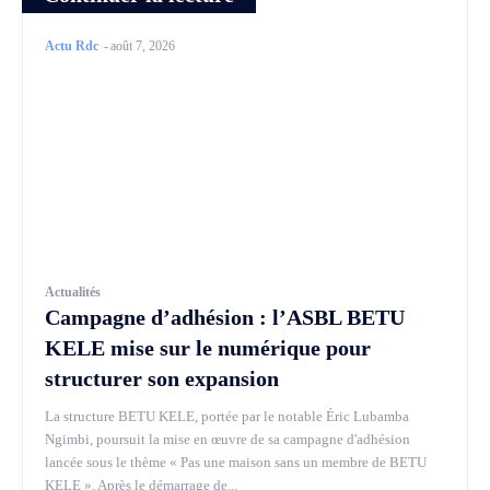
Actu Rdc
-
août 7, 2026
Actualités
Campagne d’adhésion : l’ASBL BETU
KELE mise sur le numérique pour
structurer son expansion
La structure BETU KELE, portée par le notable Éric Lubamba
Ngimbi, poursuit la mise en œuvre de sa campagne d'adhésion
lancée sous le thème « Pas une maison sans un membre de BETU
KELE ». Après le démarrage de...