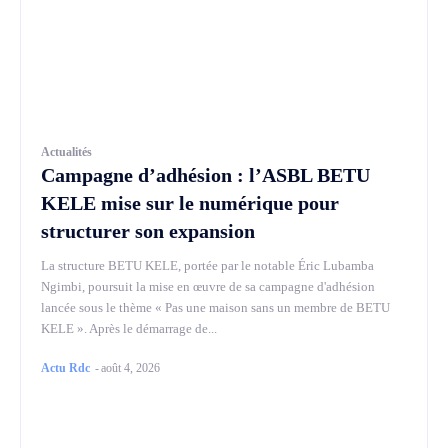
Actualités
Campagne d’adhésion : l’ASBL BETU
KELE mise sur le numérique pour
structurer son expansion
La structure BETU KELE, portée par le notable Éric Lubamba
Ngimbi, poursuit la mise en œuvre de sa campagne d'adhésion
lancée sous le thème « Pas une maison sans un membre de BETU
KELE ». Après le démarrage de...
Actu Rdc
-
août 4, 2026