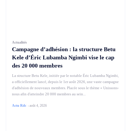
Actualités
Campagne d’adhésion : la structure Betu
Kele d’Éric Lubamba Ngimbi vise le cap
des 20 000 membres
La structure Betu Kele, initiée par le notable Éric Lubamba Ngimbi,
a officiellement lancé, depuis le 1er août 2026, une vaste campagne
d'adhésion de nouveaux membres. Placée sous le thème « Unissons-
nous afin d'atteindre 20 000 membres au sein...
Actu Rdc
-
août 4, 2026