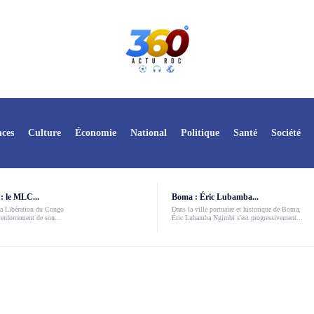
ces
Culture
Économie
National
Politique
Santé
Société
: le MLC...
Boma : Éric Lubamba...
a Libération du Congo
Dans la ville portuaire et historique de Boma,
enforcement de son...
Éric Lubamba Ngimbi s'est progressivement...