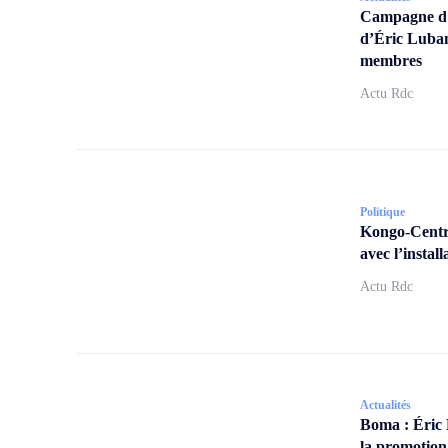
Campagne d’a
d’Éric Lubam
membres
Actu Rdc
Politique
Kongo-Centra
avec l’insta
Actu Rdc
Actualités
Boma : Éric
la promotion