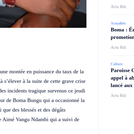
Actu Rdc
Actualités
Boma : Ér
promotion
Actu Rdc
Twitter
Telegram
Culture
Paroisse 
 une montée en puissance du taux de la
appel à ab
 s’élever à la suite de cette grave crise
lancé aux 
 des incidents tragique survenus ce jeudi
Actu Rdc
teur de Boma Bungu qui a occasionné la
si que des blessés et des dégâts
ble Aimé Vangu Ndambi qui a suivi de
.