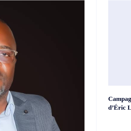
Campagn
d’Éric 