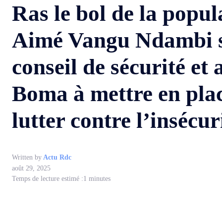
Ras le bol de la popu
Aimé Vangu Ndambi sa
conseil de sécurité et
Boma à mettre en place
lutter contre l’insécur
Written by
Actu Rdc
août 29, 2025
Temps de lecture estimé :
1
minutes