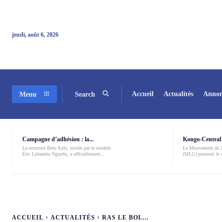
jeudi, août 6, 2026
Accueil
Actualités
Annon
Menu
Search
Campagne d’adhésion : la...
Kongo-Central 
La structure Betu Kele, initiée par le notable
Le Mouvement de l
Éric Lubamba Ngimbi, a officiellement...
(MLC) poursuit le r
ACCUEIL
ACTUALITÉS
RAS LE BOL...