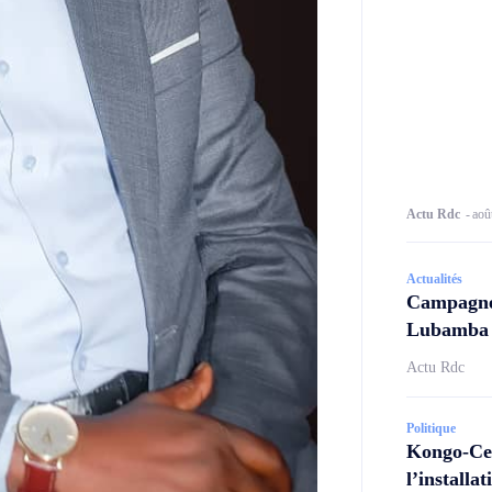
Actu Rdc
-
aoû
Actualités
Campagne 
Lubamba N
Actu Rdc
Politique
Kongo-Cen
l’install