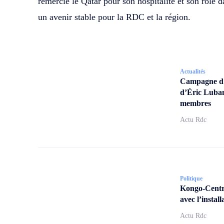
remercié le Qatar pour son hospitalité et son rôle d
un avenir stable pour la RDC et la région.
Actualités
Campagne d’a
d’Éric Lubam
membres
Actu Rdc
Politique
Kongo-Centra
avec l’insta
Actu Rdc