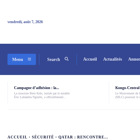
vendredi, août 7, 2026
Accueil
Actualités
Annon
Menu
Search
Campagne d’adhésion : la...
Kongo-Central 
La structure Betu Kele, initiée par le notable
Le Mouvement de l
Éric Lubamba Ngimbi, a officiellement...
(MLC) poursuit le r
ACCUEIL
SÉCURITÉ
QATAR : RENCONTRE...