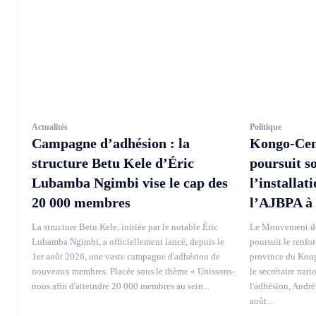
Actualités
Politique
Campagne d’adhésion : la
Kongo-Cen
structure Betu Kele d’Éric
poursuit s
Lubamba Ngimbi vise le cap des
l’installat
20 000 membres
l’AJBPA à
La structure Betu Kele, initiée par le notable Éric
Le Mouvement de
Lubamba Ngimbi, a officiellement lancé, depuis le
poursuit le renfo
1er août 2026, une vaste campagne d'adhésion de
province du Kong
nouveaux membres. Placée sous le thème « Unissons-
le secrétaire nati
nous afin d'atteindre 20 000 membres au sein...
l'adhésion, André
août...