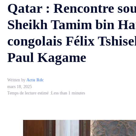
Qatar : Rencontre sou
Sheikh Tamim bin Ham
congolais Félix Tshi
Paul Kagame
Written by
Actu Rdc
mars 18, 2025
Temps de lecture estimé :
Less than 1
minutes