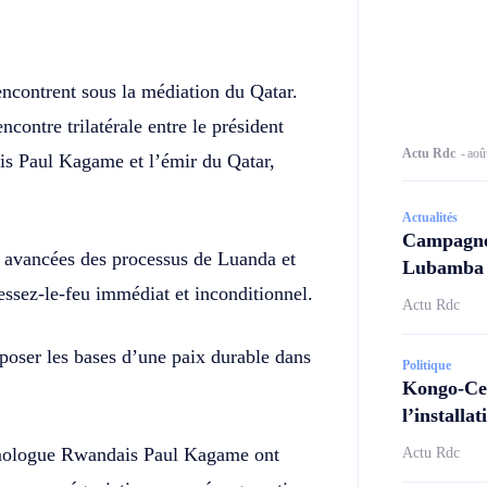
Twitter
Telegram
ncontrent sous la médiation du Qatar.
contre trilatérale entre le président
Actu Rdc
-
aoû
is Paul Kagame et l’émir du Qatar,
Actualités
Campagne 
es avancées des processus de Luanda et
Lubamba N
essez-le-feu immédiat et inconditionnel.
Actu Rdc
 poser les bases d’une paix durable dans
Politique
Kongo-Cen
l’install
homologue Rwandais Paul Kagame ont
Actu Rdc