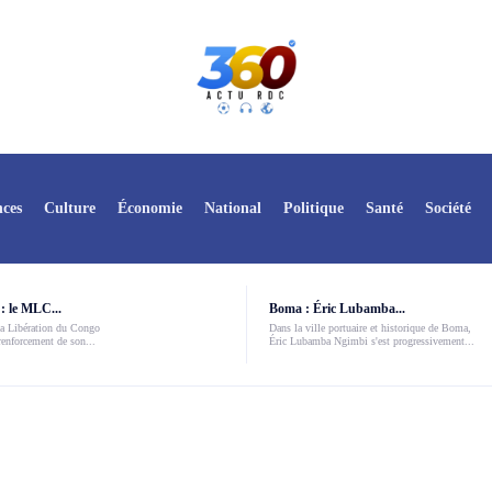
ces
Culture
Économie
National
Politique
Santé
Société
: le MLC...
Boma : Éric Lubamba...
a Libération du Congo
Dans la ville portuaire et historique de Boma,
enforcement de son...
Éric Lubamba Ngimbi s'est progressivement...