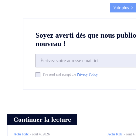
Voir plus
Soyez averti dès que nous publi
nouveau !
I've read and accept the
Privacy Policy
.
Continuer la lecture
Actu Rdc
-
août 4, 2026
Actu Rdc
-
août 4