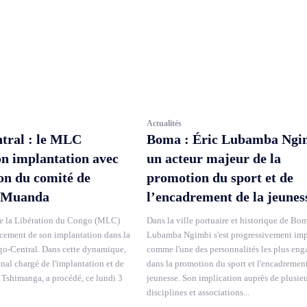
Actualités
tral : le MLC
Boma : Éric Lubamba Ngi
on implantation avec
un acteur majeur de la
ion du comité de
promotion du sport et de
 Muanda
l’encadrement de la jeunes
 la Libération du Congo (MLC)
Dans la ville portuaire et historique de Bom
rcement de son implantation dans la
Lubamba Ngimbi s'est progressivement im
o-Central. Dans cette dynamique,
comme l'une des personnalités les plus eng
onal chargé de l'implantation et de
dans la promotion du sport et l'encadrement
 Tshimanga, a procédé, ce lundi 3
jeunesse. Son implication auprès de plusie
disciplines et associations...