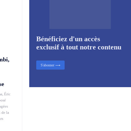
Bénéficiez d'un accès
exclusif à tout notre contenu
mbi,
S'abonner ⟶
se
a, Éric
posé
agées
 de la
urs