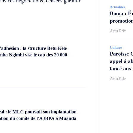
ans ces négociations, censées garantir
Actualités
Boma : Ér
promotion
Actu Rdc
Culture
dhésion : la structure Betu Kele
Paroisse 
ba Ngimbi vise le cap des 20 000
appel à ab
lancé aux 
Actu Rdc
l : le MLC poursuit son implantation
llation du comité de l’AJBPA à Muanda