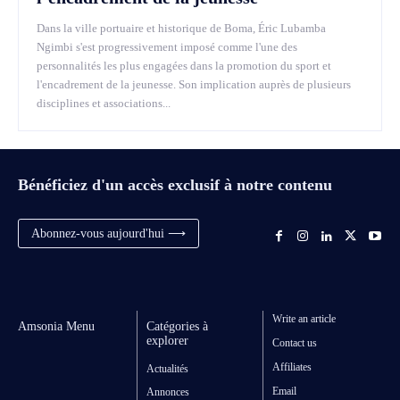
Dans la ville portuaire et historique de Boma, Éric Lubamba
Ngimbi s'est progressivement imposé comme l'une des
personnalités les plus engagées dans la promotion du sport et
l'encadrement de la jeunesse. Son implication auprès de plusieurs
disciplines et associations...
Bénéficiez d'un accès exclusif à notre contenu
Abonnez-vous aujourd'hui ⟶
Write an article
Amsonia Menu
Catégories à
explorer
Contact us
Affiliates
Actualités
Email
Annonces