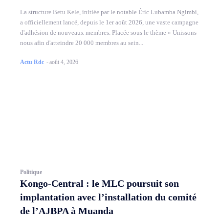
La structure Betu Kele, initiée par le notable Éric Lubamba Ngimbi,
a officiellement lancé, depuis le 1er août 2026, une vaste campagne
d'adhésion de nouveaux membres. Placée sous le thème « Unissons-
nous afin d'atteindre 20 000 membres au sein...
Actu Rdc
-
août 4, 2026
Politique
Kongo-Central : le MLC poursuit son
implantation avec l’installation du comité
de l’AJBPA à Muanda