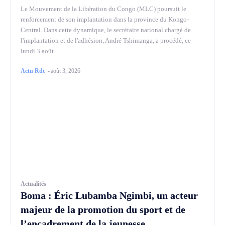
Le Mouvement de la Libération du Congo (MLC) poursuit le
renforcement de son implantation dans la province du Kongo-
Central. Dans cette dynamique, le secrétaire national chargé de
l'implantation et de l'adhésion, André Tshimanga, a procédé, ce
lundi 3 août...
Actu Rdc
-
août 3, 2026
Actualités
Boma : Éric Lubamba Ngimbi, un acteur
majeur de la promotion du sport et de
l’encadrement de la jeunesse