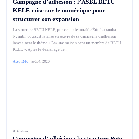
Campagne d’adhésion : l’ASBL BETU
KELE mise sur le numérique pour
structurer son expansion
La structure BETU KELE, portée par le notable Éric Lubamba
Ngimbi, poursuit la mise en œuvre de sa campagne d'adhésion
lancée sous le thème « Pas une maison sans un membre de BETU
KELE ». Après le démarrage de...
Actu Rdc
-
août 4, 2026
Actualités
Campagne d’adhésion : la structure Betu