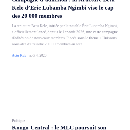
Kele d’Éric Lubamba Ngimbi vise le cap
des 20 000 membres
La structure Betu Kele, initiée par le notable Éric Lubamba Ngimbi,
a officiellement lancé, depuis le 1er août 2026, une vaste campagne
d'adhésion de nouveaux membres. Placée sous le thème « Unissons-
nous afin d'atteindre 20 000 membres au sein...
Actu Rdc
-
août 4, 2026
Politique
Kongo-Central : le MLC poursuit son