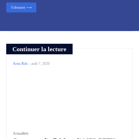
S'abonner ⟶
Continuer la lecture
Actu Rdc
-
août 7, 2026
Actualités