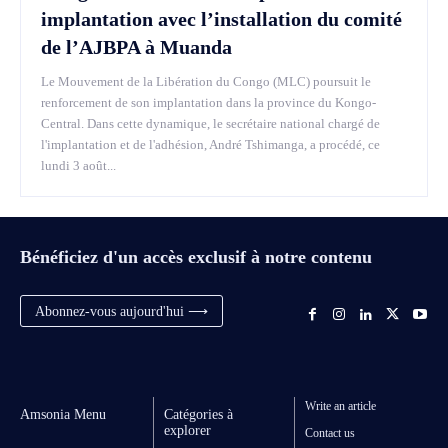
implantation avec l’installation du comité
de l’AJBPA à Muanda
Le Mouvement de la Libération du Congo (MLC) poursuit le
renforcement de son implantation dans la province du Kongo-
Central. Dans cette dynamique, le secrétaire national chargé de
l'implantation et de l'adhésion, André Tshimanga, a procédé, ce
lundi 3 août...
Bénéficiez d'un accès exclusif à notre contenu
Abonnez-vous aujourd'hui ⟶
Write an article
Amsonia Menu
Catégories à
explorer
Contact us