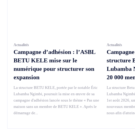
Actualités
Actualités
Campagne d’adhésion : l’ASBL
Campagne d
BETU KELE mise sur le
structure 
numérique pour structurer son
Lubamba Ng
expansion
20 000 me
La structure BETU KELE, portée par le notable Éric
La structure Betu 
Lubamba Ngimbi, poursuit la mise en œuvre de sa
Lubamba Ngimbi, 
campagne d'adhésion lancée sous le thème « Pas une
1er août 2026, u
maison sans un membre de BETU KELE ». Après le
nouveaux membres
démarrage de...
nous afin d'attei