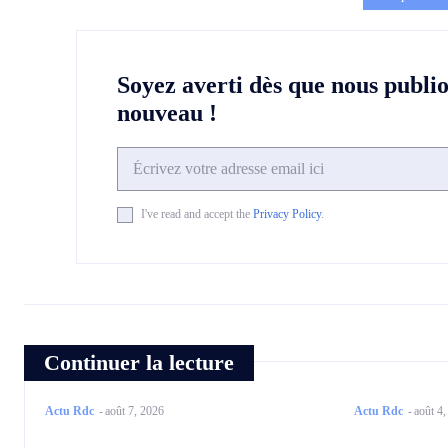
Soyez averti dès que nous publi
nouveau !
I've read and accept the
Privacy Policy
.
Continuer la lecture
Actu Rdc
-
août 7, 2026
Actu Rdc
-
août 4