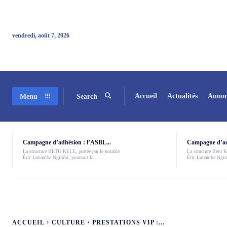
vendredi, août 7, 2026
Accueil
Actualités
Annon
Menu
Search
Campagne d’adhésion : l’ASBL...
Campagne d’adh
La structure BETU KELE, portée par le notable
La structure Betu Ke
Éric Lubamba Ngimbi, poursuit la...
Éric Lubamba Ngimb
ACCUEIL
CULTURE
PRESTATIONS VIP :...