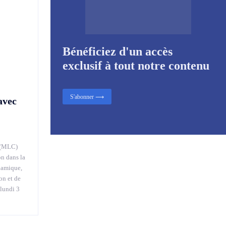
Bénéficiez d'un accès
exclusif à tout notre contenu
S'abonner ⟶
avec
 (MLC)
on dans la
namique,
on et de
 lundi 3