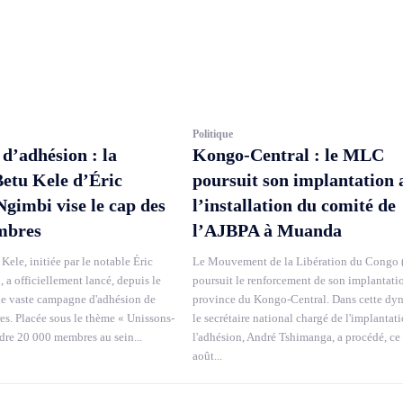
Politique
’adhésion : la
Kongo-Central : le MLC
Betu Kele d’Éric
poursuit son implantation 
imbi vise le cap des
l’installation du comité de
mbres
l’AJBPA à Muanda
Kele, initiée par le notable Éric
Le Mouvement de la Libération du Congo
a officiellement lancé, depuis le
poursuit le renforcement de son implantati
ne vaste campagne d'adhésion de
province du Kongo-Central. Dans cette dy
. Placée sous le thème « Unissons-
le secrétaire national chargé de l'implantati
ndre 20 000 membres au sein...
l'adhésion, André Tshimanga, a procédé, ce
août...