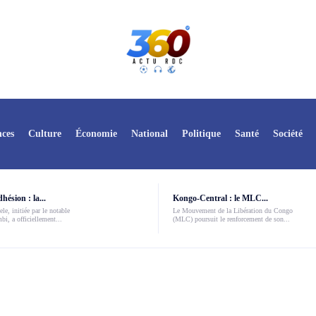
ces
Culture
Économie
National
Politique
Santé
Société
ésion : la...
Kongo-Central : le MLC...
le, initiée par le notable
Le Mouvement de la Libération du Congo
i, a officiellement...
(MLC) poursuit le renforcement de son...