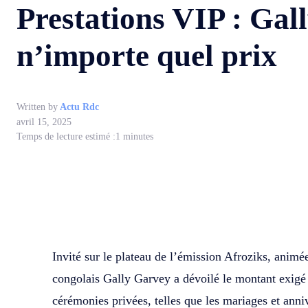
Prestations VIP : Gal
n’importe quel prix
Written by
Actu Rdc
avril 15, 2025
Temps de lecture estimé :
1
minutes
WhatsApp
Facebook
Partager
Invité sur le plateau de l’émission Afroziks, anim
congolais Gally Garvey a dévoilé le montant exigé 
cérémonies privées, telles que les mariages et anniv